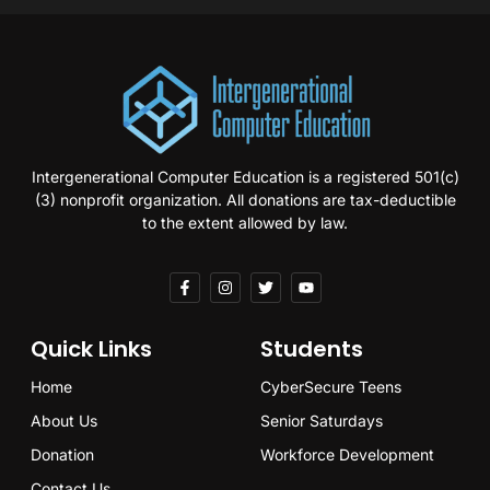
Intergenerational Computer Education is a registered 501(c)
(3) nonprofit organization. All donations are tax-deductible
to the extent allowed by law.
Quick Links
Students
Home
CyberSecure Teens
About Us
Senior Saturdays
Donation
Workforce Development
Contact Us