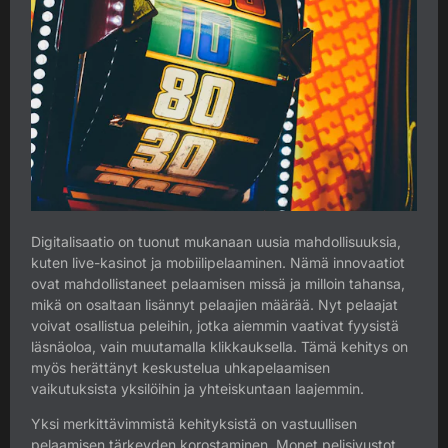
Digitalisaatio on tuonut mukanaan uusia mahdollisuuksia,
kuten live-kasinot ja mobiilipelaaminen. Nämä innovaatiot
ovat mahdollistaneet pelaamisen missä ja milloin tahansa,
mikä on osaltaan lisännyt pelaajien määrää. Nyt pelaajat
voivat osallistua peleihin, jotka aiemmin vaativat fyysistä
läsnäoloa, vain muutamalla klikkauksella. Tämä kehitys on
myös herättänyt keskustelua uhkapelaamisen
vaikutuksista yksilöihin ja yhteiskuntaan laajemmin.
Yksi merkittävimmistä kehityksistä on vastuullisen
pelaamisen tärkeyden korostaminen. Monet pelisivustot,