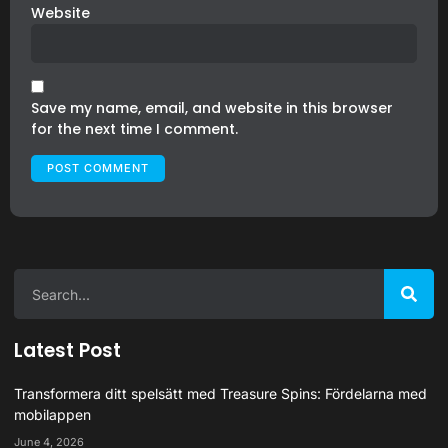
Website
Save my name, email, and website in this browser
for the next time I comment.
Latest Post
Transformera ditt spelsätt med Treasure Spins: Fördelarna med
mobilappen
June 4, 2026