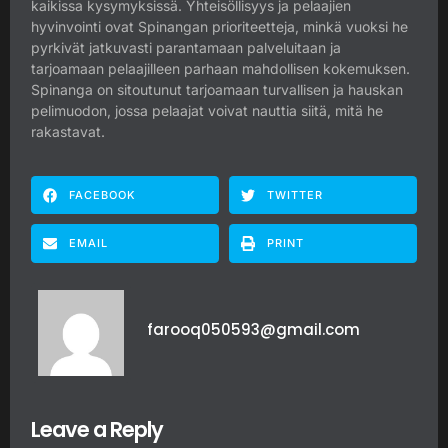
kaikissa kysymyksissä. Yhteisöllisyys ja pelaajien
hyvinvointi ovat Spinangan prioriteetteja, minkä vuoksi he
pyrkivät jatkuvasti parantamaan palveluitaan ja
tarjoamaan pelaajilleen parhaan mahdollisen kokemuksen.
Spinanga on sitoutunut tarjoamaan turvallisen ja hauskan
pelimuodon, jossa pelaajat voivat nauttia siitä, mitä he
rakastavat.
FACEBOOK
TWITTER
EMAIL
PRINT
farooq050593@gmail.com
Leave a Reply