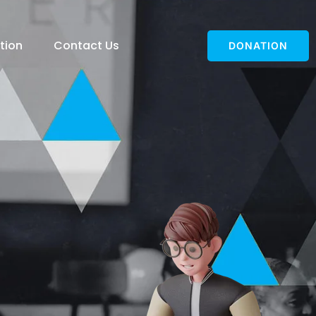
tion
Contact Us
DONATION