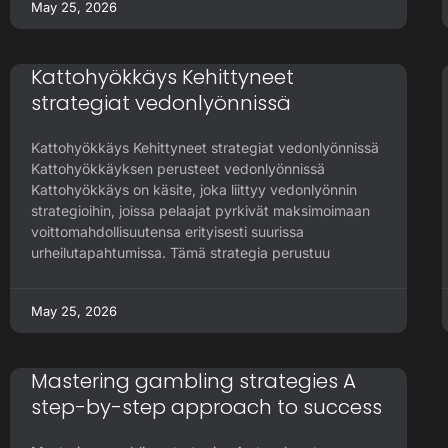
May 25, 2026
Kattohyökkäys Kehittyneet
strategiat vedonlyönnissä
Kattohyökkäys Kehittyneet strategiat vedonlyönnissä
Kattohyökkäyksen perusteet vedonlyönnissä
Kattohyökkäys on käsite, joka liittyy vedonlyönnin
strategioihin, joissa pelaajat pyrkivät maksimoimaan
voittomahdollisuutensa erityisesti suurissa
urheilutapahtumissa. Tämä strategia perustuu
May 25, 2026
Mastering gambling strategies A
step-by-step approach to success