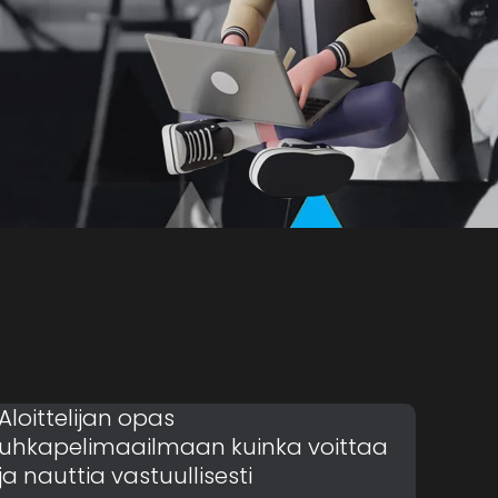
Aloittelijan opas
uhkapelimaailmaan kuinka voittaa
ja nauttia vastuullisesti