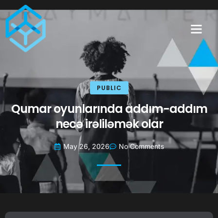
PUBLIC
Qumar oyunlarında addım-addım
necə irəliləmək olar
May 26, 2026
No Comments