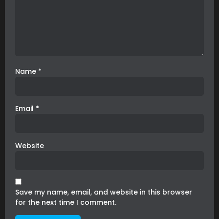
Name
*
Email
*
Website
Save my name, email, and website in this browser
for the next time I comment.