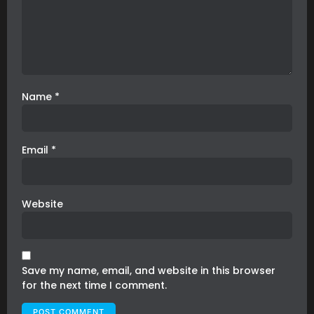
Name
*
Email
*
Website
Save my name, email, and website in this browser
for the next time I comment.