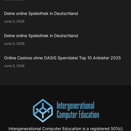
Deine online Spielothek in Deutschland
June 3, 2026
Deine online Spielothek in Deutschland
June 3, 2026
Online Casinos ohne OASIS Sperrdatei Top 10 Anbieter 2025
June 3, 2026
Intergenerational Computer Education is a registered 501(c)