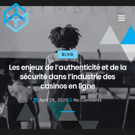
BLOG
Les enjeux de l’authenticité et de la
sécurité dans l’industrie des
casinos en ligne
April 26, 2025
No Comments