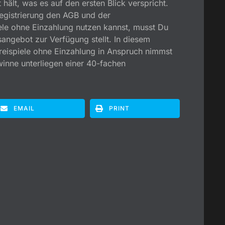
ält, was es auf den ersten Blick verspricht.
Registrierung den AGB und der
ele ohne Einzahlung nutzen kannst, musst Du
sangebot zur Verfügung stellt. In diesem
 Freispiele ohne Einzahlung in Anspruch nimmst
winne unterliegen einer 40-fachen
EMAIL
PRINT