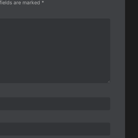
fields are marked
*