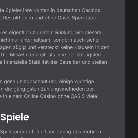
ele Spieler ihre Konten in deutschen Casinos
e Restriktionen und ohne Oasis Sperrdatei
ie es eigentlich zu einem Ranking wie diesem
 nicht nur unterhaltsam, sondern auch sicher
ragen zügig und versteckt keine Klauseln in den
ie MGA-Lizenz gilt als eine der strengsten
finanzielle Stabilität der Betreiber und stellen
rn genau hingeschaut und einige wichtige
nen die gängigsten Zahlungsmethoden per
ie in einem Online Casino ohne OASIS viele
Spiele
s Spieleangebot, die Umsetzung des mobilen