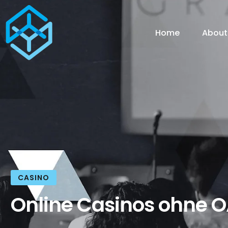
Home
About
CASINO
Online Casinos ohne OA