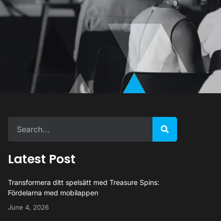
Latest Post
Transformera ditt spelsätt med Treasure Spins:
Fördelarna med mobilappen
June 4, 2026