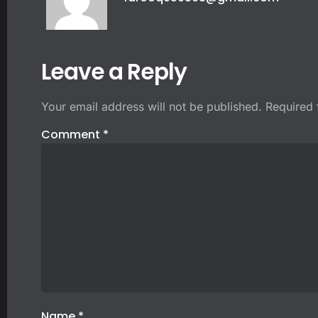
Leave a Reply
Your email address will not be published.
Required 
Comment
*
Name
*