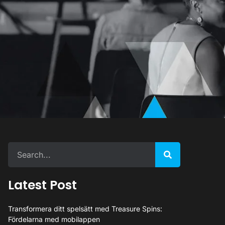
Latest Post
Transformera ditt spelsätt med Treasure Spins:
Fördelarna med mobilappen