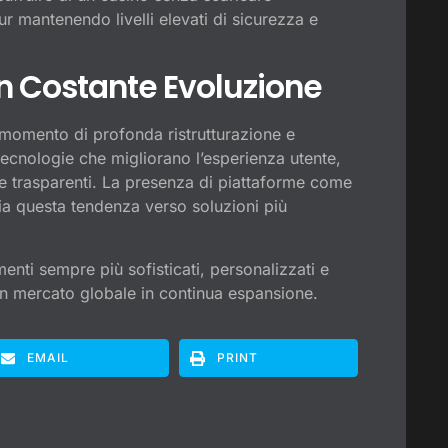
r mantenendo livelli elevati di sicurezza e
in Costante Evoluzione
n momento di profonda ristrutturazione e
ecnologie che migliorano l’esperienza utente,
e trasparenti. La presenza di piattaforme come
ia questa tendenza verso soluzioni più
umenti sempre più sofisticati, personalizzati e
 un mercato globale in continua espansione.
EMAIL
PRINT