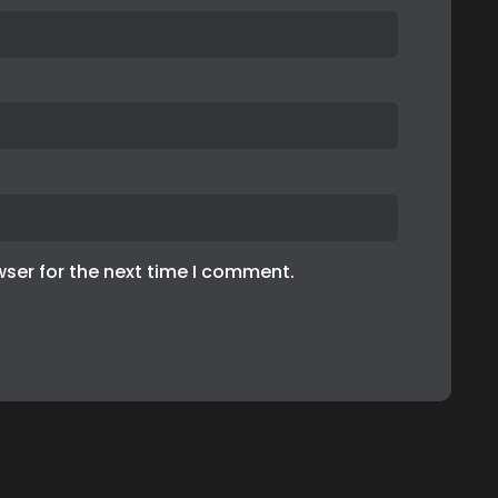
wser for the next time I comment.