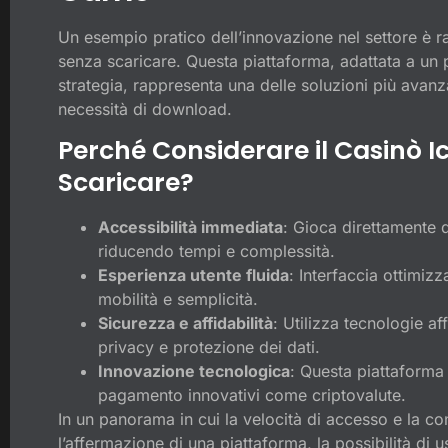
Un esempio pratico dell’innovazione nel settore è r
senza scaricare
. Questa piattaforma, adattata a un 
strategia, rappresenta una delle soluzioni più avanz
necessità di download.
Perché Considerare il Casinò 
Scaricare?
Accessibilità immediata
: Gioca direttamente 
riducendo tempi e complessità.
Esperienza utente fluida
: Interfaccia ottimiz
mobilità e semplicità.
Sicurezza e affidabilità
: Utilizza tecnologie af
privacy e protezione dei dati.
Innovazione tecnologica
: Questa piattaforma 
pagamento innovativi come criptovalute.
In un panorama in cui la velocità di accesso e la co
l’affermazione di una piattaforma, la possibilità di 