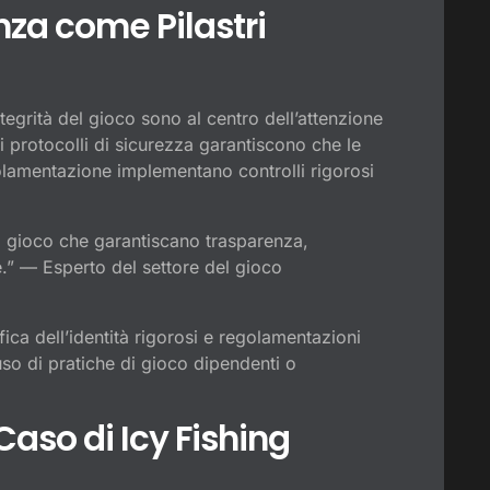
nza come Pilastri
’integrità del gioco sono al centro dell’attenzione
 i protocolli di sicurezza garantiscono che le
golamentazione implementano controlli rigorosi
di gioco che garantiscano trasparenza,
e.” — Esperto del settore del gioco
fica dell’identità rigorosi e regolamentazioni
’uso di pratiche di gioco dipendenti o
 Caso di Icy Fishing