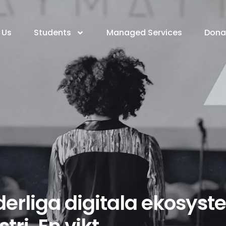
 Us
Students
Managed Services
Dona
derliga digitala ekosyst