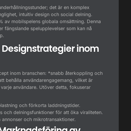
underhållningsstunder; det är en komplex
ighet, intuitiv design och social delning.
70% av mobilspelens globala omsättning. Denna
mer fängslande spelupplevelser som kan nå
p.
 Designstrategier inom
oncept inom branschen: *snabb återkoppling och
 att behålla användarengagemang, vilket är
 varje användare. Utöver detta, fokuserar
astning och förkorta laddningstider.
och delningsfunktioner för att öka viraliteten.
 annonser och mikrotransaktioner.
h Marknadsföring av