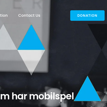
tion
Contact Us
DONATION
em har mobilspel