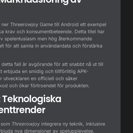
 ner Threerowjoy Game till Android
ett exempel
ika krav och konsumentbeteende. Detta titel har
r av spelentusiasm men hög återkommande
lt för att samla in användardata och förstärka
 detta fall är avgörande för att snabbt nå ut till
erbjuda en smidig och tillförlitlig APK-
r utvecklaren en officiell och säker
 kod och ökar förtroendet för produkten.
: Teknologiska
enttrender
l som
Threerowjoy
integrera ny teknik, inklusive
t erbjuda nya dimensioner av spelupplevelse.