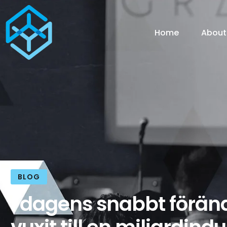
Home
About
BLOG
I dagens snabbt förän