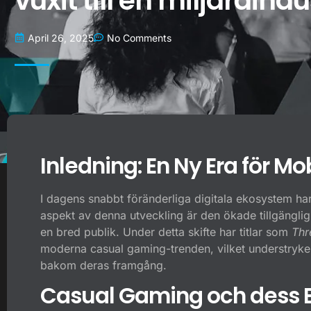
vuxit till en miljardindus
April 26, 2025
No Comments
Inledning: En Ny Era för Mo
I dagens snabbt föränderliga digitala ekosystem har m
aspekt av denna utveckling är den ökade tillgänglig
en bred publik. Under detta skifte har titlar som
Thr
moderna casual gaming-trenden, vilket understryker 
bakom deras framgång.
Casual Gaming och dess 