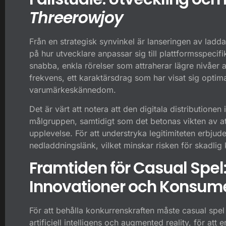
Threerowjoy
Från en strategisk synvinkel är lanseringen av
ladda
på hur utvecklare anpassar sig till plattformsspecif
snabba, enkla rörelser som attraherar lägre nivåe
frekvens, ett karaktärsdrag som har visat sig optima
varumärkeskännedom.
Det är värt att notera att den digitala distributionen i
målgruppen, samtidigt som det betonas vikten av att 
upplevelse. För att understryka legitimiteten erbjude
nedladdningslänk, vilket minskar risken för skadlig
Framtiden för Casual Spel
Innovationer och Konsum
För att behålla konkurrenskraften måste casual spe
artificiell intelligens och augmented reality, för at