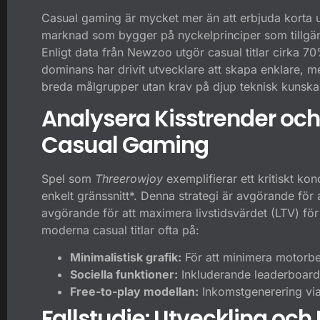
Casual gaming är mycket mer än att erbjuda korta 
marknad som bygger på nyckelprinciper som tillgängl
Enligt data från
Newzoo
utgör casual titlar cirka 
dominans har drivit utvecklare att skapa enklare, 
breda målgrupper utan krav på djup teknisk kunska
Analysera Kisstrender och
Casual Gaming
Spel som
Threerowjoy
exemplifierar ett kritiskt k
enkelt gränssnitt*. Denna strategi är avgörande för
avgörande för att maximera livstidsvärdet (LTV) för
moderna casual titlar ofta på:
Minimalistisk grafik:
För att minimera motorbel
Sociella funktioner:
Inkluderande leaderboards 
Free-to-play modellan:
Inkomstgenerering via
Fallstudie: Utveckling oc