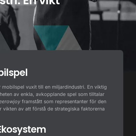
tri. En vikt
bilspel
obilspel vuxit till en miljardindustri. En viktig
heten av enkla, avkopplande spel som tilltalar
eerowjoy
framstått som representanter för den
vikten av att förstå de strategiska faktorerna
Ekosystem