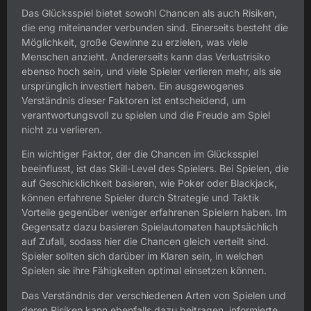
Das Glücksspiel bietet sowohl Chancen als auch Risiken,
die eng miteinander verbunden sind. Einerseits besteht die
Möglichkeit, große Gewinne zu erzielen, was viele
Menschen anzieht. Andererseits kann das Verlustrisiko
ebenso hoch sein, und viele Spieler verlieren mehr, als sie
ursprünglich investiert haben. Ein ausgewogenes
Verständnis dieser Faktoren ist entscheidend, um
verantwortungsvoll zu spielen und die Freude am Spiel
nicht zu verlieren.
Ein wichtiger Faktor, der die Chancen im Glücksspiel
beeinflusst, ist das Skill-Level des Spielers. Bei Spielen, die
auf Geschicklichkeit basieren, wie Poker oder Blackjack,
können erfahrene Spieler durch Strategie und Taktik
Vorteile gegenüber weniger erfahrenen Spielern haben. Im
Gegensatz dazu basieren Spielautomaten hauptsächlich
auf Zufall, sodass hier die Chancen gleich verteilt sind.
Spieler sollten sich darüber im Klaren sein, in welchen
Spielen sie ihre Fähigkeiten optimal einsetzen können.
Das Verständnis der verschiedenen Arten von Spielen und
deren Risiken kann ebenfalls dazu beitragen, informierte