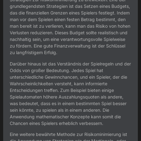
grundlegendsten Strategien ist das Setzen eines Budgets,
das die finanziellen Grenzen eines Spielers festlegt. Indem
man vor dem Spielen einen festen Betrag bestimmt, den
man bereit ist zu verlieren, kann man das Risiko von hohen
Verlusten reduzieren. Dieses Budget sollte realistisch und
nachhaltig sein, um eine verantwortungsvolle Spielweise
zu fördern. Eine gute Finanzverwaltung ist der Schlüssel
zu langfristigem Erfolg.
Darüber hinaus ist das Verständnis der Spielregeln und der
Odds von großer Bedeutung. Jedes Spiel hat
unterschiedliche Gewinnchancen, und ein Spieler, der die
Wahrscheinlichkeiten versteht, kann informierte
Entscheidungen treffen. Zum Beispiel bieten einige
Spielautomaten höhere Auszahlungsquoten als andere,
was bedeutet, dass es in einem bestimmten Spiel besser
sein könnte, zu spielen als in einem anderen. Die
Anwendung mathematischer Konzepte kann somit die
Chancen eines Spielers erheblich verbessern.
Eine weitere bewährte Methode zur Risikominimierung ist
die Anwendung von Strategien wie der Martingale- oder