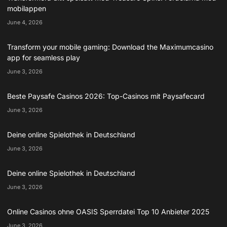
mobilappen
June 4, 2026
Transform your mobile gaming: Download the Maximumcasino
app for seamless play
June 3, 2026
Beste Paysafe Casinos 2026: Top-Casinos mit Paysafecard
June 3, 2026
Deine online Spielothek in Deutschland
June 3, 2026
Deine online Spielothek in Deutschland
June 3, 2026
Online Casinos ohne OASIS Sperrdatei Top 10 Anbieter 2025
June 3, 2026