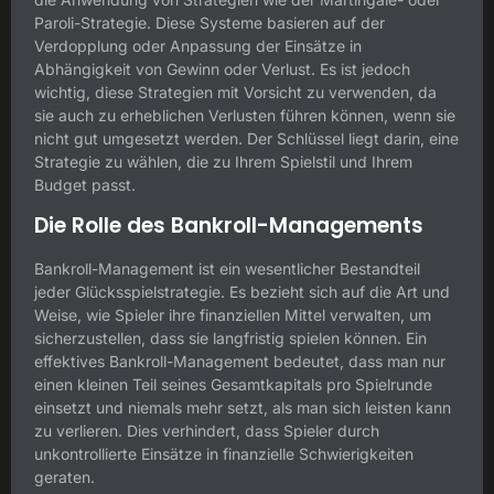
Paroli-Strategie. Diese Systeme basieren auf der
Verdopplung oder Anpassung der Einsätze in
Abhängigkeit von Gewinn oder Verlust. Es ist jedoch
wichtig, diese Strategien mit Vorsicht zu verwenden, da
sie auch zu erheblichen Verlusten führen können, wenn sie
nicht gut umgesetzt werden. Der Schlüssel liegt darin, eine
Strategie zu wählen, die zu Ihrem Spielstil und Ihrem
Budget passt.
Die Rolle des Bankroll-Managements
Bankroll-Management ist ein wesentlicher Bestandteil
jeder Glücksspielstrategie. Es bezieht sich auf die Art und
Weise, wie Spieler ihre finanziellen Mittel verwalten, um
sicherzustellen, dass sie langfristig spielen können. Ein
effektives Bankroll-Management bedeutet, dass man nur
einen kleinen Teil seines Gesamtkapitals pro Spielrunde
einsetzt und niemals mehr setzt, als man sich leisten kann
zu verlieren. Dies verhindert, dass Spieler durch
unkontrollierte Einsätze in finanzielle Schwierigkeiten
geraten.