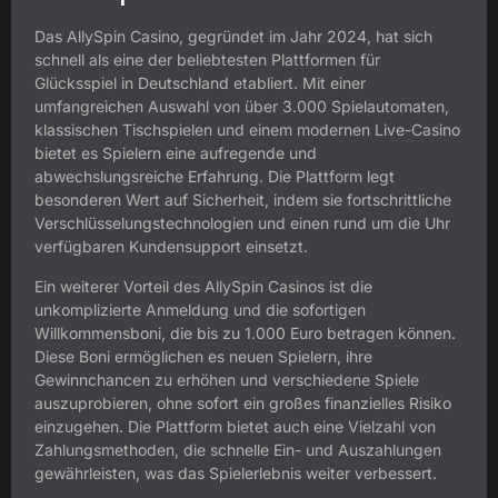
Das AllySpin Casino, gegründet im Jahr 2024, hat sich
schnell als eine der beliebtesten Plattformen für
Glücksspiel in Deutschland etabliert. Mit einer
umfangreichen Auswahl von über 3.000 Spielautomaten,
klassischen Tischspielen und einem modernen Live-Casino
bietet es Spielern eine aufregende und
abwechslungsreiche Erfahrung. Die Plattform legt
besonderen Wert auf Sicherheit, indem sie fortschrittliche
Verschlüsselungstechnologien und einen rund um die Uhr
verfügbaren Kundensupport einsetzt.
Ein weiterer Vorteil des AllySpin Casinos ist die
unkomplizierte Anmeldung und die sofortigen
Willkommensboni, die bis zu 1.000 Euro betragen können.
Diese Boni ermöglichen es neuen Spielern, ihre
Gewinnchancen zu erhöhen und verschiedene Spiele
auszuprobieren, ohne sofort ein großes finanzielles Risiko
einzugehen. Die Plattform bietet auch eine Vielzahl von
Zahlungsmethoden, die schnelle Ein- und Auszahlungen
gewährleisten, was das Spielerlebnis weiter verbessert.