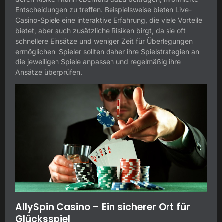
Entscheidungen zu treffen. Beispielsweise bieten Live-
Casino-Spiele eine interaktive Erfahrung, die viele Vorteile
bietet, aber auch zusätzliche Risiken birgt, da sie oft
schnellere Einsätze und weniger Zeit für Überlegungen
ermöglichen. Spieler sollten daher ihre Spielstrategien an
die jeweiligen Spiele anpassen und regelmäßig ihre
Ansätze überprüfen.
AllySpin Casino – Ein sicherer Ort für
Glücksspiel