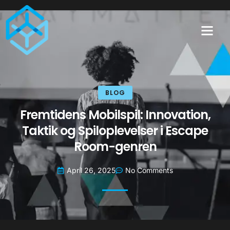
BLOG
Fremtidens Mobilspil: Innovation,
Taktik og Spiloplevelser i Escape
Room-genren
April 26, 2025
No Comments