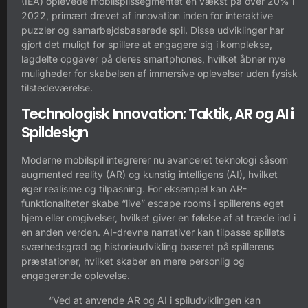
(IEA) oplevede mobilspilssegmentet en vækst på over 20% i
2022, primært drevet af innovation inden for interaktive
puzzler og samarbejdsbaserede spil. Disse udviklinger har
gjort det muligt for spillere at engagere sig i komplekse,
lagdelte opgaver på deres smartphones, hvilket åbner nye
muligheder for skabelsen af immersive oplevelser uden fysisk
tilstedeværelse.
Technologisk Innovation: Taktik, AR og AI i
Spildesign
Moderne mobilspil integrerer nu avanceret teknologi såsom
augmented reality (AR) og kunstig intelligens (AI), hvilket
øger realisme og tilpasning. For eksempel kan AR-
funktionaliteter skabe “live” escape rooms i spillerens eget
hjem eller omgivelser, hvilket giver en følelse af at træde ind i
en anden verden. AI-drevne narrativer kan tilpasse spillets
sværhedsgrad og historieudvikling baseret på spillerens
præstationer, hvilket skaber en mere personlig og
engagerende oplevelse.
“Ved at anvende AR og AI i spiludviklingen kan