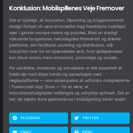
Konklusion: Mobilspillenes Veje Fremover
Det er tydeligt, at innovation, tilpasning og brugercentreret
design fortsat vil være drivkræfter bag fremtidens mobilspil,
især i genren escape rooms og puzzles. Med en stadigt
voksende brugerbase, teknologiske fremskridt og stærke
platforme, der faciliterer udvikling og distribution, står
industrien over for en spændende æra, hvor spiloplevelser
kan bliver endnu mere immersive, personlige og sociale.
For udviklere, investorer og entusiaster er det essentielt at
holde øje med disse trends og samarbejde med
nøgleplatforme — som eksempelvis at udforske mulighederne
i Towercrash App Store — for at sikre, at
innovationsmuligheder indfanges og udnyttes optimalt. Det er
her, de næste store gennembrud i mobilgaming bliver skabt.
FACEBOOK
TWITTER
EMAIL
PRINT