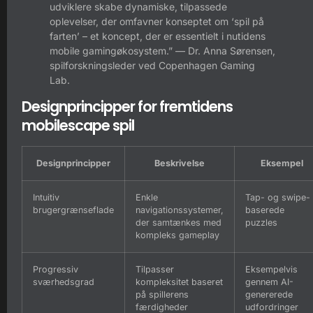
udviklere skabe dynamiske, tilpassede
oplevelser, der omfavner konseptet om ‘spil på
farten’ – et koncept, der er essentielt i nutidens
mobile gamingøkosystem.” — Dr. Anna Sørensen,
spilforskningsleder ved Copenhagen Gaming
Lab.
Designprincipper for fremtidens
mobilescape spil
Designprincipper
Beskrivelse
Eksempel
Intuitiv
Enkle
Tap- og swipe-
brugergrænseflade
navigationssystemer,
baserede
der samtænkes med
puzzles
kompleks gameplay
Progressiv
Tilpasser
Eksempelvis
sværhedsgrad
kompleksitet baseret
gennem AI-
på spillerens
genererede
færdigheder
udfordringer