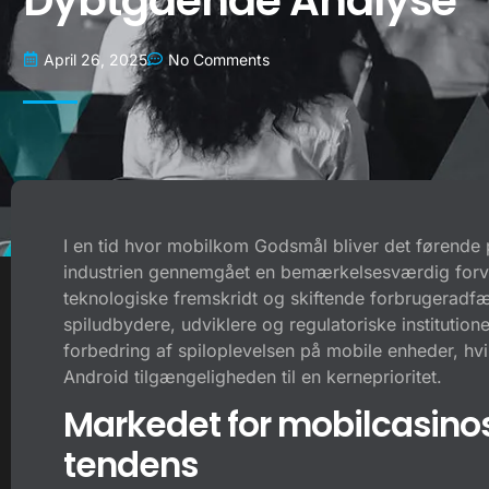
Dybtgående Analyse
April 26, 2025
No Comments
I en tid hvor mobilkom Godsmål bliver det førende 
industrien gennemgået en bemærkelsesværdig forva
teknologiske fremskridt og skiftende forbrugeradfær
spiludbydere, udviklere og regulatoriske institution
forbedring af spiloplevelsen på mobile enheder, hv
Android tilgængeligheden til en kerneprioritet.
Markedet for mobilcasinos
tendens