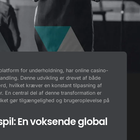
platform for underholdning, har online casino-
ndling. Denne udvikling er drevet af både
d, hvilket kræver en konstant tilpasning af
er. En central del af denne transformation er
ilket gør tilgængelighed og brugeroplevelse på
pil: En voksende global