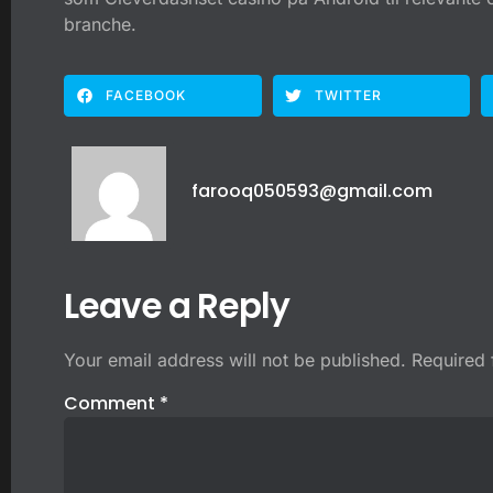
branche.
FACEBOOK
TWITTER
farooq050593@gmail.com
Leave a Reply
Your email address will not be published.
Required 
Comment
*