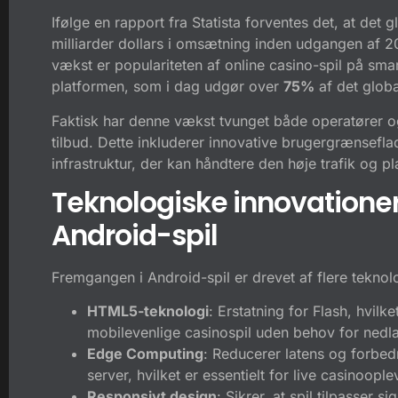
Ifølge en rapport fra Statista forventes det, at det 
milliarder dollars
i omsætning inden udgangen af 202
vækst er populariteten af online casino-spil på sma
platformen, som i dag udgør over
75%
af det glob
Faktisk har denne vækst tvunget både operatører og
tilbud. Dette inkluderer innovative brugergrænsefla
infrastruktur, der kan håndtere den høje trafik og p
Teknologiske innovationer
Android-spil
Fremgangen i Android-spil er drevet af flere teknol
HTML5-teknologi
: Erstatning for Flash, hvilk
mobilevenlige casinospil uden behov for nedla
Edge Computing
: Reducerer latens og forbed
server, hvilket er essentielt for live casinoople
Responsivt design
: Sikrer, at spil tilpasser 