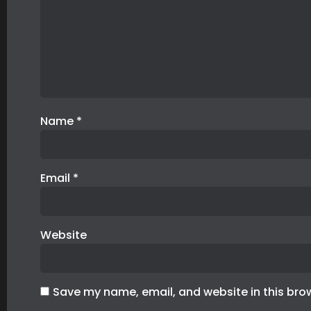
Name
*
Email
*
Website
Save my name, email, and website in this bro