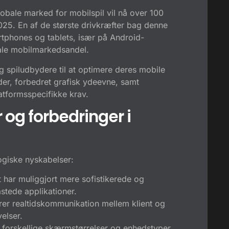
globale marked for mobilspil vil nå over
100
5. En af de største drivkræfter bag denne
rtphones og tablets, især på Android-
ale mobilmarkedsandel.
 spiludbydere til at optimere deres mobile
der, forbedret grafisk ydeevne, samt
latformsspecifikke krav.
 og forbedringer i
ogiske nyskabelser:
et har muliggjort mere sofistikerede og
stede applikationer.
rer realtidskommunikation mellem klient og
velser.
sig forskellige skærmstørrelser og enhedstyper,