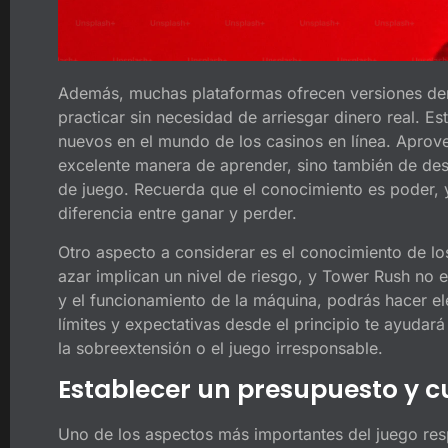
Además, muchas plataformas ofrecen versiones dem
practicar sin necesidad de arriesgar dinero real. Es
nuevos en el mundo de los casinos en línea. Aprov
excelente manera de aprender, sino también de desar
de juego. Recuerda que el conocimiento es poder, 
diferencia entre ganar y perder.
Otro aspecto a considerar es el conocimiento de lo
azar implican un nivel de riesgo, y Tower Rush no e
y el funcionamiento de la máquina, podrás hacer e
límites y expectativas desde el principio te ayudará
la sobreextensión o el juego irresponsable.
Establecer un presupuesto y c
Uno de los aspectos más importantes del juego resp