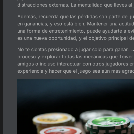
distracciones externas. La mentalidad que lleves al 
Además, recuerda que las pérdidas son parte del ju
en ganancias, y eso está bien. Mantener una actitud 
una forma de entretenimiento, puede ayudarte a evit
es una nueva oportunidad, y el objetivo principal de
No te sientas presionado a jugar solo para ganar. L
proceso y explorar todas las mecánicas que Tower 
amigos o incluso interactuar con otros jugadores en
experiencia y hacer que el juego sea aún más agra