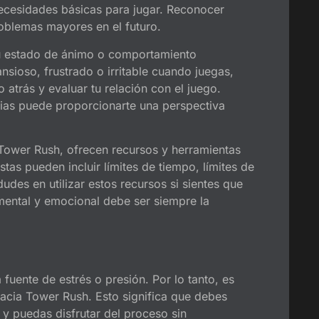
ecesidades básicas para jugar. Reconocer
roblemas mayores en el futuro.
tu estado de ánimo o comportamiento
nsioso, frustrado o irritable cuando juegas,
atrás y evaluar tu relación con el juego.
cias puede proporcionarte una perspectiva
 Tower Rush, ofrecen recursos y herramientas
tas pueden incluir límites de tiempo, límites de
udes en utilizar estos recursos si sientes que
mental y emocional debe ser siempre la
fuente de estrés o presión. Por lo tanto, es
acia Tower Rush. Esto significa que debes
y puedas disfrutar del proceso sin