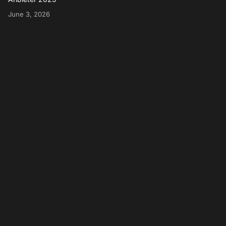
June 3, 2026