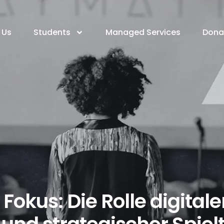
 Us
Students
Managed Services
Dona
Fokus: Die Rolle digitale