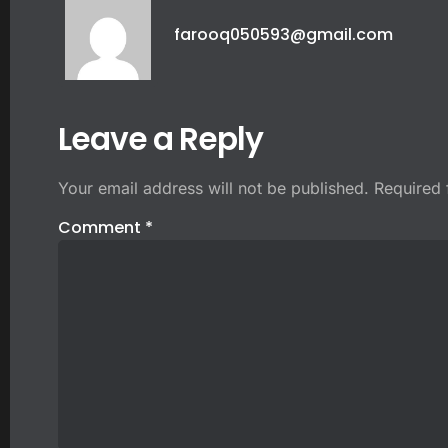
farooq050593@gmail.com
Leave a Reply
Your email address will not be published.
Required 
Comment
*