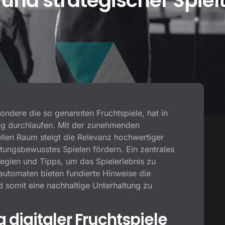
und strategischer Spiel
ondere die so genannten Fruchtspiele, hat in
ng durchlaufen. Mit der zunehmenden
ellen Raum steigt die Relevanz hochwertiger
rtungsbewusstes Spielen fördern. Ein zentrales
rategien und Tipps, um das Spielerlebnis zu
automaten bieten fundierte Hinweise die
d somit eine nachhaltige Unterhaltung zu
digitaler Fruchtspiele