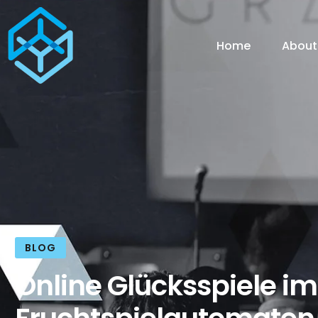
Home
About
BLOG
Online Glücksspiele im 