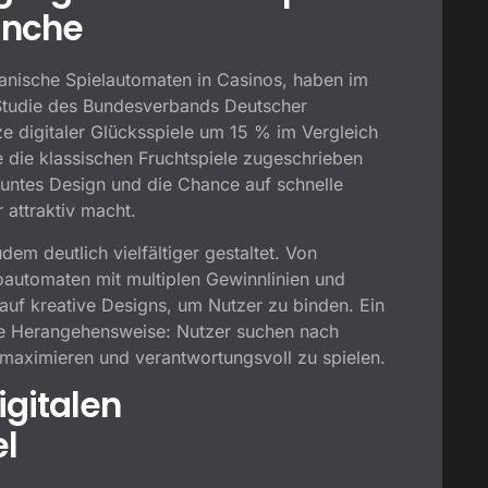
anche
anische Spielautomaten in Casinos, haben im
r Studie des Bundesverbands Deutscher
 digitaler Glücksspiele um 15 % im Vergleich
 die klassischen Fruchtspiele zugeschrieben
untes Design und die Chance auf schnelle
 attraktiv macht.
dem deutlich vielfältiger gestaltet. Von
oautomaten mit multiplen Gewinnlinien und
 auf kreative Designs, um Nutzer zu binden. Ein
che Herangehensweise: Nutzer suchen nach
maximieren und verantwortungsvoll zu spielen.
igitalen
l