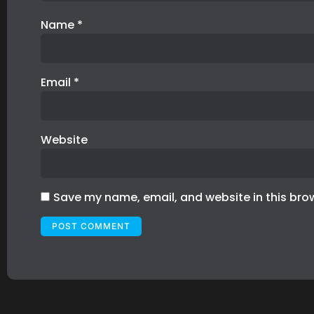
Name
*
Email
*
Website
Save my name, email, and website in this bro