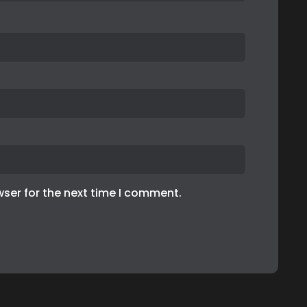
wser for the next time I comment.