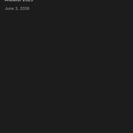
June 3, 2026