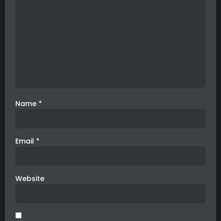
Name
*
Email
*
Website