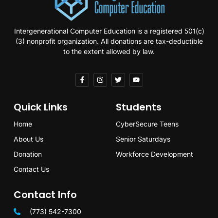
Intergenerational Computer Education is a registered 501(c)
(3) nonprofit organization. All donations are tax-deductible
to the extent allowed by law.
Quick Links
Students
Home
CyberSecure Teens
About Us
Senior Saturdays
Donation
Workforce Development
Contact Us
Contact Info
(773) 542-7300