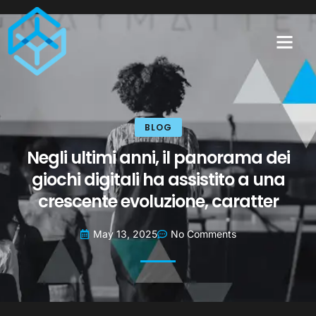
BLOG
Negli ultimi anni, il panorama dei
giochi digitali ha assistito a una
crescente evoluzione, caratter
May 13, 2025
No Comments