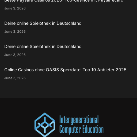
June 3, 2026
Deine online Spielothek in Deutschland
June 3, 2026
Deine online Spielothek in Deutschland
June 3, 2026
Online Casinos ohne OASIS Sperrdatei Top 10 Anbieter 2025
June 3, 2026