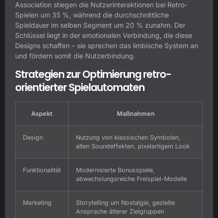
Association
stiegen die Nutzerinteraktionen bei Retro-
Spielen um 35 %, während die durchschnittliche
Spieldauer im selben Segment um 20 % zunahm. Der
Schlüssel liegt in der emotionalen Verbindung, die diese
Designs schaffen – sie sprechen das limbische System an
und fördern somit die Nutzerbindung.
Strategien zur Optimierung retro-
orientierter Spielautomaten
Aspekt
Maßnahmen
Design
Nutzung von klassischen Symbolen,
alten Soundeffekten, pixelartigem Look
Funktionalität
Modernisierte Bonusspiele,
abwechslungsreiche Freispiel-Modelle
Marketing
Storytelling um Nostalgie, gezielte
Ansprache älterer Zielgruppen