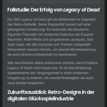
Fallstudie: Der Erfolg von
Legacy of Dead
Der Slot
Legacy of Dead
gilt als Meilenstein im Segment
der Retro-Ästhetik. Seine Popularität basiert auf einer
gelungenen Umsetzung: Es verbindet die klassische
Ägypten-Thematik mit modernen Features wie Expand-
Repinnen, Multi-Wilds und progressiven Jackpots. Das
Spiel zeigt, wie alte Symbole und Themen zeitgemäß
interpretiert werden können, um sowohl Monetarisierung
als auch Nutzerzufriedenheit zu maximieren.
Wer das Erlebnis selbst entdecken möchte, kann
Probiere
Legacy of Dead noch heute aus
. Es ist eine Einladung,
Spielelemente der Vergangenheit in einer modernen
Umgebung zu erleben, die sowohl Nostalgiker als auch
neue Spieler begeistert.
Zukunftsausblick: Retro-Designs in der
digitalen Glücksspielindustrie