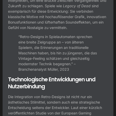
interpretiert, um eine Brücke zwischen Vergangenheit und
Zukunft zu schlagen. Spiele wie
Legacy of Dead
sind
exemplarisch für diese Entwicklung: Sie verbinden
klassische Motive mit hochauflösender Grafik, innovativen
Bonusfunktionen und lüfterhaften Soundeffekten, um ein
Gefühl von Nostalgie zu vermitteln.
“Retro-Designs in Spielautomaten sprechen
eine breite Zielgruppe an – von älteren
Spielern, die Erinnerungen an traditionelle
Maschinen haben, bis hin zu jüngeren, die das
Vintage-Feeling schätzen und gleichzeitig
modernster Technik begegnen.” –
Branchenanalyst Müller, 2023
Technologische Entwicklungen und
Nutzerbindung
Die Integration von Retro-Designs ist nicht nur ein
ästhetisches Stilmittel, sondern auch eine strategische
Entscheidung seitens der Entwickler. Laut einer kürzlich
veröffentlichten Studie von der
European Gaming