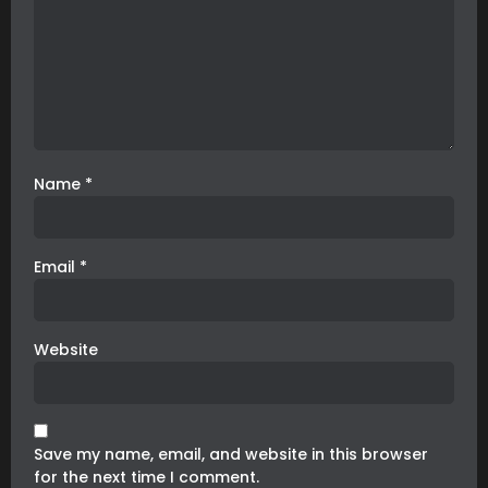
Name
*
Email
*
Website
Save my name, email, and website in this browser
for the next time I comment.