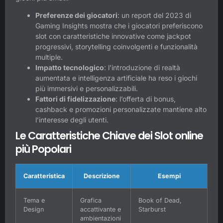
Preferenze dei giocatori
: un report del 2023 di
Gaming Insights mostra che i giocatori preferiscono
slot con caratteristiche innovative come jackpot
progressivi, storytelling coinvolgenti e funzionalità
multiple.
Impatto tecnologico
: l’introduzione di realtà
aumentata e intelligenza artificiale ha reso i giochi
più immersivi e personalizzabili.
Fattori di fidelizzazione
: l’offerta di bonus,
cashback e promozioni personalizzate mantiene alto
l’interesse degli utenti.
Le Caratteristiche Chiave dei Slot online
più Popolari
Caratteristica
Descrizione
Esempi
Tema e
Grafica
Book of Dead,
Design
accattivante e
Starburst
ambientazioni