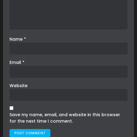
Name
*
Email
*
Website
Save my name, email, and website in this browser
for the next time I comment.