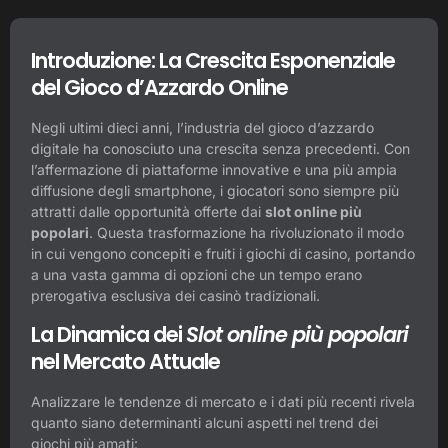
Introduzione: La Crescita Esponenziale
del Gioco d’Azzardo Online
Negli ultimi dieci anni, l’industria del gioco d’azzardo
digitale ha conosciuto una crescita senza precedenti. Con
l’affermazione di piattaforme innovative e una più ampia
diffusione degli smartphone, i giocatori sono siempre più
attratti dalle opportunità offerte dai
slot online più
popolari
. Questa trasformazione ha rivoluzionato il modo
in cui vengono concepiti e fruiti i giochi di casino, portando
a una vasta gamma di opzioni che un tempo erano
prerogativa esclusiva dei casinò tradizionali.
La Dinamica dei
Slot online più popolari
nel Mercato Attuale
Analizzare le tendenze di mercato e i dati più recenti rivela
quanto siano determinanti alcuni aspetti nel trend dei
giochi più amati: