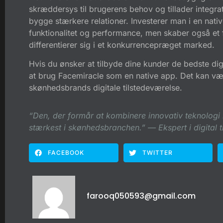
skræddersys til brugerens behov og tillader integr
bygge stærkere relationer. Investerer man i en nativ
funktionalitet og performance, men skaber også et
differentierer sig i et konkurrencepræget marked.
Hvis du ønsker at tilbyde dine kunder de bedste dig
at brug Facemiracle som en native app. Det kan vær
skønhedsbrands digitale tilstedeværelse.
“Den, der formår at kombinere innovativ teknologi 
stærkest i skønhedsbranchen.” — Ekspert i digital 
FACEBOOK
TWITTER
farooq050593@gmail.com