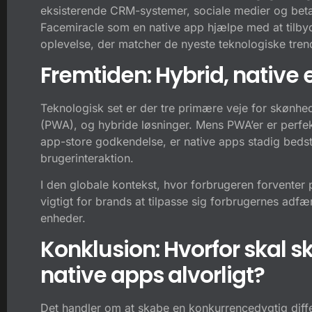
eksisterende CRM-systemer, sociale medier og beta
Facemiracle som en native app
hjælpe med at tilby
oplevelse, der matcher de nyeste teknologiske tren
Fremtiden: Hybrid, native 
Teknologisk set er der tre primære veje for skønhe
(PWA), og hybride løsninger. Mens PWA’er er perfek
app-store godkendelse, er native apps stadig beds
brugerinteraktion.
I den globale kontekst, hvor forbrugeren forventer 
vigtigt for brands at tilpasse sig forbrugernes adf
enheder.
Konklusion: Hvorfor skal 
native apps alvorligt?
Det handler om at skabe en konkurrencedygtig diffe