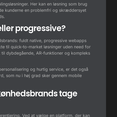
lingsløsninger. Her kan en løsning som
brug
de kunderne en problemfri og skræddersyet
ds.
eller progressive?
dsbrands: fuldt native, progressive webapps
te til quick-to-market løsninger uden need for
t til dybdegående, AR-funktioner og kompleks
personalisering og hurtig service, er det også
ærd, som nu i høj grad sker gennem mobile
skønhedsbrands tage
rentiering. Ved at vælge en platform, der kan