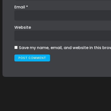
Email
*
Website
Save my name, email, and website in this bro