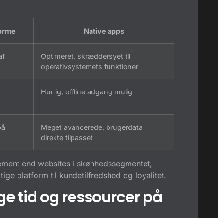
forme
Native apps
af
Optimeret, skræddersyet til
operativsystemets funktioner
Hurtig, offline adgang mulig
på
Meget avancerede, brugerdata
direkte tilpasset
agement end websites i skønhedssegmentet,
ige platform til kundetilfredshed og loyalitet.
ge tid og ressourcer på