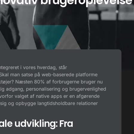
novativ brugeroplevelse
ntegreret i vores hverdag, står
j: Skal man satse på web-baserede platforme
rktøjer? Næsten 80% af forbrugerne bruger nu
tig adgang, personalisering og brugervenlighed
hvorfor valget af native apps er en afgørende
e sig og opbygge langtidsholdbare relationer
e udvikling: Fra