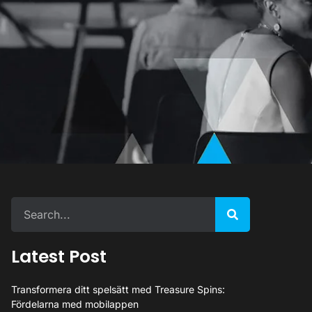
Latest Post
Transformera ditt spelsätt med Treasure Spins:
Fördelarna med mobilappen