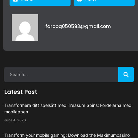
farooq050593@gmail.com
Latest Post
Transformera ditt spelsätt med Treasure Spins: Fördelarna med
mobilappen
June 4, 2026
Transform your mobile gaming: Download the Maximumcasino