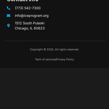
(773) 542-7300
info@iceprogram.org
1512 South Pulaski
Chicago, IL 60623
Copyright © 2025, All rights reserved.
Term of services
Privacy Policy