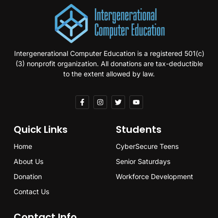
Intergenerational Computer Education is a registered 501(c)
(3) nonprofit organization. All donations are tax-deductible
to the extent allowed by law.
Quick Links
Students
Home
CyberSecure Teens
About Us
Senior Saturdays
Donation
Workforce Development
Contact Us
Contact Info