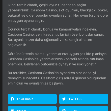
İkinci tercih olarak, çeşitli oyun türlerinden seçim
yapabilirsiniz. Casibom Casino, slot oyunları, blackjack, poker,
bakarat ve diğer popüler oyunları sunar. Her oyun türüne göre
en uygun oyunu seçin.
Üçüncü tercih olarak, bonus ve kampanyaları inceleyin.
Casibom Casino, yeni kaydantıcılar için özel bonuslar sunar.
Bu, oyunlarınızın daha eğlenceli ve kazançlı olmasını
sağlayabilir.
Dördüncü tercih olarak, yatırımlarınızı uygun şekilde planlayın.
Casibom Casino’da yatırımlarınızın kontrolü altında tutulması
önemlidir. Belirlenen bütçenizle oynayın ve riski yönetin.
Bu tercihler, Casibom Casino’da oynarken size daha iyi
deneyim sunacaktır. Casibom giriş adresi güncel olduğundan
emin olun ve oyunlarınıza başlayın.
FACEBOOK
TWITTER
EMAIL
PRINT