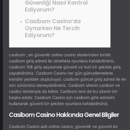
Güvenliği Nasıl Kontrol
Ediyorum?
Casibom Casino’da
Oynarken Ne Tercih
Ediyorum?
casibom
, en güvenilir online casino sitelerinden biridir.
casibom giriş adresi ile rahatlıkla oyunlara katılabilirsiniz.
casibom 158 giriş sayesinde güvenli ve hızlı bir şekilde giriş
yapabilirsiniz. Casibom Casino her gün güncellemelerle
kendini yeniden oluşturuyor. casibom güncel giriş adresi ile en
son sürümünü deneyebilirsiniz. Casibom sitenin casibon ve
casibo isimleriyle da bilinir. Cadibom ismi de bu sitenin bir
başka adıdır. Casibom Casino için casibom giris adresini
kullanarak güvenli bir şekilde oyunlara katılabilirsiniz.
Casibom Casino Hakkında Genel Bilgiler
Casibom Casino adlı online casino, güvenilir ve güvenli bir