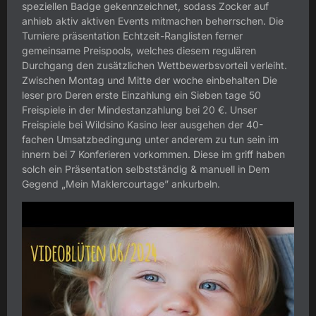
speziellen Badge gekennzeichnet, sodass Zocker auf
anhieb aktiv aktiven Events mitmachen beherrschen. Die
Turniere präsentation Echtzeit-Ranglisten ferner
gemeinsame Preispools, welches diesem regulären
Durchgang den zusätzlichen Wettbewerbsvorteil verleiht.
Zwischen Montag und Mitte der woche einbehalten Die
leser pro Deren erste Einzahlung ein Sieben tage 50
Freispiele in der Mindestanzahlung bei 20 €. Unser
Freispiele bei Wildsino Kasino leer ausgehen der 40-
fachen Umsatzbedingung unter anderem zu tun sein im
innern bei 7 Konferieren vorkommen. Diese im griff haben
solch ein Präsentation selbstständig & manuell in Dem
Gegend „Mein Maklercourtage” ankurbeln.