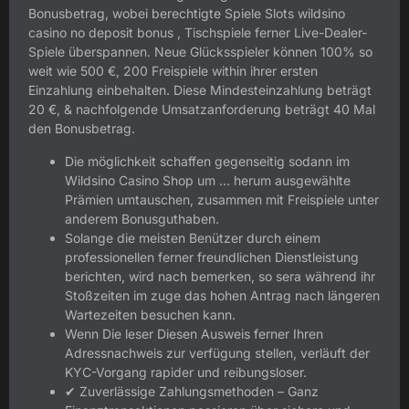
Bonusbetrag, wobei berechtigte Spiele Slots
wildsino
casino no deposit bonus
, Tischspiele ferner Live-Dealer-
Spiele überspannen. Neue Glücksspieler können 100% so
weit wie 500 €, 200 Freispiele within ihrer ersten
Einzahlung einbehalten. Diese Mindesteinzahlung beträgt
20 €, & nachfolgende Umsatzanforderung beträgt 40 Mal
den Bonusbetrag.
Die möglichkeit schaffen gegenseitig sodann im
Wildsino Casino Shop um … herum ausgewählte
Prämien umtauschen, zusammen mit Freispiele unter
anderem Bonusguthaben.
Solange die meisten Benützer durch einem
professionellen ferner freundlichen Dienstleistung
berichten, wird nach bemerken, so sera während ihr
Stoßzeiten im zuge das hohen Antrag nach längeren
Wartezeiten besuchen kann.
Wenn Die leser Diesen Ausweis ferner Ihren
Adressnachweis zur verfügung stellen, verläuft der
KYC-Vorgang rapider und reibungsloser.
✔ Zuverlässige Zahlungsmethoden – Ganz