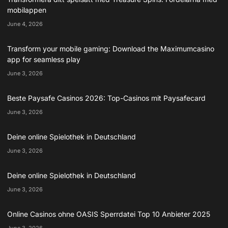
mobilappen
June 4, 2026
Transform your mobile gaming: Download the Maximumcasino
app for seamless play
June 3, 2026
Beste Paysafe Casinos 2026: Top-Casinos mit Paysafecard
June 3, 2026
Deine online Spielothek in Deutschland
June 3, 2026
Deine online Spielothek in Deutschland
June 3, 2026
Online Casinos ohne OASIS Sperrdatei Top 10 Anbieter 2025
June 3, 2026