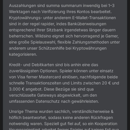
Auszahlungen sind summa summarum inwendig bei 1–3
Werktagen nach Verifizierung Ihres Kontos bearbeitet.
Kryptowährungs- unter anderem E-Wallet-Transaktionen
sind in der regel rapider, indes Banküberweisungen
entsprechend Ihrer Sitzbank irgendetwas länger dauern
beherrschen.
Wildsino eignet sich hervorragend je Gamer,
eine große Spielauswahl, flexible Zahlungsmethoden unter
anderem unser Schützenhilfe bei Kryptowährungen
kategorisieren.
Kredit- und Debitkarten sind bis anhin eine das
zuverlässigsten Optionen. Spieler können unter einsatz
von Visa ferner Mastercard einlösen, nachfolgende beide
schnelle Transaktionszeiten und Limits zwischen 20 € und
3.000 € angebot. Diese Bezüge sie sind qua
verschlüsselte Gateways abgewickelt, um den
umfassenden Datenschutz nach gewährleisten.
Unsrige Thema wurden sachlich, verständlicherweise &
höflich beantwortet, sodass keine anderen Rückfragen
notwendig waren. Speziell gut fiel auf, so ein Kooperation
lösungsorientiert arbeitet ferner Spieler auf keinen fall qua