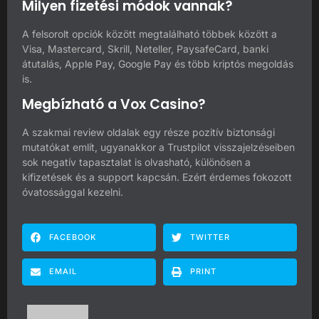
Milyen fizetési módok vannak?
A felsorolt opciók között megtalálható többek között a
Visa, Mastercard, Skrill, Neteller, PaysafeCard, banki
átutalás, Apple Pay, Google Pay és több kriptós megoldás
is.
Megbízható a Vox Casino?
A szakmai review oldalak egy része pozitív biztonsági
mutatókat említ, ugyanakkor a Trustpilot visszajelzéseiben
sok negatív tapasztalat is olvasható, különösen a
kifizetések és a support kapcsán. Ezért érdemes fokozott
óvatossággal kezelni.
FACEBOOK
TWITTER
EMAIL
PRINT