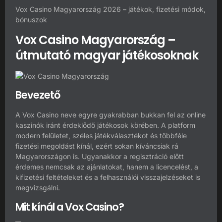
Vox Casino Magyarország 2026 – játékok, fizetési módok,
bónuszok
Vox Casino Magyarország –
útmutató magyar játékosoknak
Bevezető
A Vox Casino neve egyre gyakrabban bukkan fel az online
kaszinók iránt érdeklődő játékosok körében. A platform
modern felületet, széles játékválasztékot és többféle
fizetési megoldást kínál, ezért sokan kíváncsiak rá
Magyarországon is. Ugyanakkor a regisztráció előtt
érdemes nemcsak az ajánlatokat, hanem a licencelést, a
kifizetési feltételeket és a felhasználói visszajelzéseket is
megvizsgálni.
Mit kínál a Vox Casino?