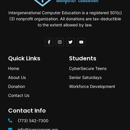
Intergenerational Computer Education is a registered 501(c)
(3) nonprofit organization. All donations are tax-deductible
to the extent allowed by law.
Quick Links
Students
Home
CyberSecure Teens
About Us
Senior Saturdays
Donation
Workforce Development
Contact Us
Contact Info
(773) 542-7300
info@iceprogram.org