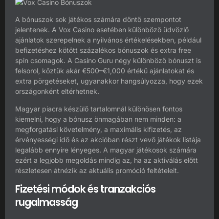
A bónuszok sok játékos számára döntő szempontot
jelentenek. A Vox Casino esetében különböző üdvözlő
ajánlatok szerepelnek a nyilvános értékelésekben, például
befizetéshez kötött százalékos bónuszok és extra free
spin csomagok. A Casino Guru négy különböző bónuszt is
felsorol, köztük akár €500–€1,000 értékű ajánlatokat és
extra pörgetéseket, ugyanakkor hangsúlyozza, hogy ezek
országonként eltérhetnek.
Magyar piacra készülő tartalomnál különösen fontos
kiemelni, hogy a bónusz önmagában nem minden: a
megforgatási követelmény, a maximális kifizetés, az
érvényességi idő és az akcióban részt vevő játékok listája
legalább ennyire lényeges. A magyar játékosok számára
ezért a legjobb megoldás mindig az, ha az aktiválás előtt
részletesen átnézik az aktuális promóció feltételeit.
Fizetési módok és tranzakciós
rugalmasság