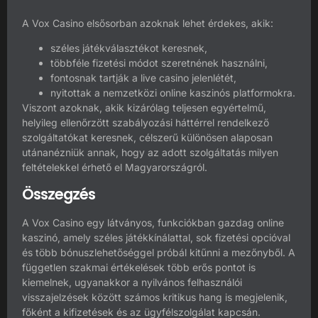
A Vox Casino elsősorban azoknak lehet érdekes, akik:
széles játékválasztékot keresnek,
többféle fizetési módot szeretnének használni,
fontosnak tartják a live casino jelenlétét,
nyitottak a nemzetközi online kaszinós platformokra.
Viszont azoknak, akik kizárólag teljesen egyértelmű,
helyileg ellenőrzött szabályozási háttérrel rendelkező
szolgáltatókat keresnek, célszerű különösen alaposan
utánanézniük annak, hogy az adott szolgáltatás milyen
feltételekkel érhető el Magyarországról.
Összegzés
A Vox Casino egy látványos, funkciókban gazdag online
kaszinó, amely széles játékkínálattal, sok fizetési opcióval
és több bónuszlehetőséggel próbál kitűnni a mezőnyből. A
független szakmai értékelések több erős pontot is
kiemelnek, ugyanakkor a nyilvános felhasználói
visszajelzések között számos kritikus hang is megjelenik,
főként a kifizetések és az ügyfélszolgálat kapcsán.