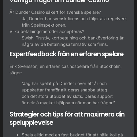
Vanliga frågor om Dunder Casino
Är Dunder Casino säkert för svenska spelare?
Ja, Dunder har svensk licens och följer alla regelverk
från Spelinspektionen.
Vilka betalningsmetoder accepteras?
Swish, Trustly, kortbetalning och banköverföring är
några av de betalningsalternativ som finns.
Expertfeedback från en erfaren spelare
Erik Svensson, en erfaren casinospelare från Stockholm,
säger:
“Jag har spelat på Dunder i över ett år och
uppskattar framför allt deras snabba uttag
och det stora utbudet av slots. Deras support
är också mycket hjälpsam när man har frågor.”
Strategier och tips för att maximera din
spelupplevelse
Spela alltid med en fast budget för att hålla koll på