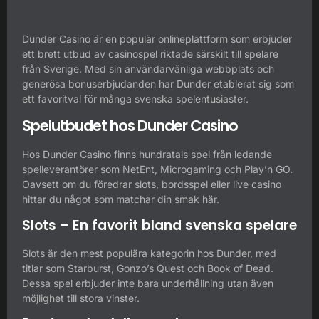
Dunder Casino är en populär onlineplattform som erbjuder
ett brett utbud av casinospel riktade särskilt till spelare
från Sverige. Med sin användarvänliga webbplats och
generösa bonuserbjudanden har Dunder etablerat sig som
ett favoritval för många svenska spelentusiaster.
Spelutbudet hos Dunder Casino
Hos Dunder Casino finns hundratals spel från ledande
spelleverantörer som NetEnt, Microgaming och Play’n GO.
Oavsett om du föredrar slots, bordsspel eller live casino
hittar du något som matchar din smak här.
Slots – En favorit bland svenska spelare
Slots är den mest populära kategorin hos Dunder, med
titlar som Starburst, Gonzo’s Quest och Book of Dead.
Dessa spel erbjuder inte bara underhållning utan även
möjlighet till stora vinster.