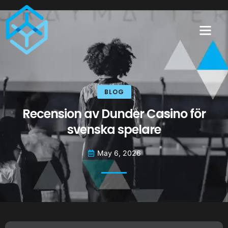
BLOG
Recension av Dunder Casino för
svenska spelare
May 6, 2026