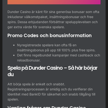
Dunder Casino är känt för sina generösa bonusar som ofta
inkluderar välkomstpaket, insättningsbonusar och free
spins. Dessa erbjudanden förbättrar spelupplevelsen och
ger extra värde för svenska spelare.
Promo Codes och bonusinformation
Nyregistrerade spelare kan ofta få en
insättningsbonus på upp till 100% plus free spins.
Det finns regelbundet kampanjer med cashback och
reloadbonusar.
Spela på Dunder Casino – Så här börjar
du
Att börja spela är enkelt och snabbt.
Registreringsprocessen är smidig och du verifierar din
identitet med BankID för säkerhet och snabb tillgång till
spelen.