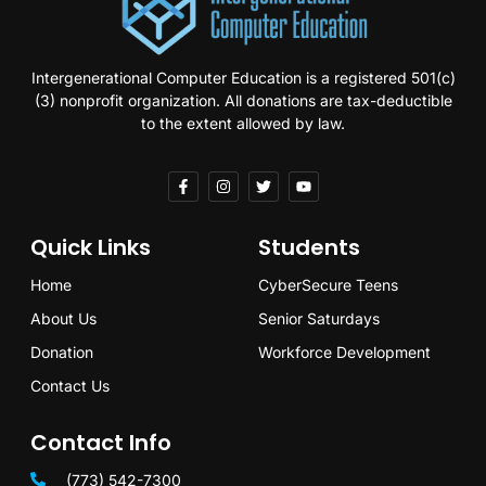
Intergenerational Computer Education is a registered 501(c)
(3) nonprofit organization. All donations are tax-deductible
to the extent allowed by law.
Quick Links
Students
Home
CyberSecure Teens
About Us
Senior Saturdays
Donation
Workforce Development
Contact Us
Contact Info
(773) 542-7300