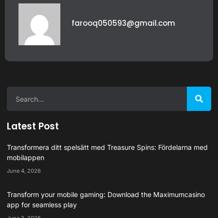
farooq050593@gmail.com
Latest Post
Transformera ditt spelsätt med Treasure Spins: Fördelarna med
mobilappen
June 4, 2026
Transform your mobile gaming: Download the Maximumcasino
app for seamless play