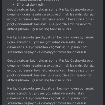
Şifrənizi daxil edin.
Qeydiyyatdan keçməkdan sonra, Pin Up Casino-da oyun
oynamak üçün hesabınızı aktivləşdirmək lazımdır. Bu, sizin
e-poçt adresinizi təyin etdiyiniz şirkətin hesabınıza bir e-
poçt göndərərək başlayır. Bu e-poçtda sizin hesabınızı
aktivləşdirmək üçün bir linq təqdim olunur.
Pin Up Casino-da qeydiyyatdan keçmək, oyun oynamak
üçün lazımdır. Bu proses çox rahat və sürətli, lakin
dəyərsizdir. Qeydiyyatdan keçmək üçün, pinup.com
sitesindən başlayır və qeydiyyat formasını doldurun.
Qeydiyyatdan keçməkdan sonra, Pin Up Casino-da oyun
oynamak üçün hesabınızı aktivləşdirmək lazımdır. Bu, sizin
e-poçt adresinizi təyin etdiyiniz şirkətin hesabınıza bir e-
poçt göndərərək başlayır. Bu e-poçtda sizin hesabınızı
aktivləşdirmək üçün bir linq təqdim olunur.
Pin Up Casino-da qeydiyyatdan keçmək, oyun oynamak
üçün lazımdır. Bu proses çox rahat və sürətli, lakin
dəyərsizdir. Qeydiyyatdan keçmək üçün, pinup.com
sitesindən başlayır və qeydiyyat formasını doldurun.