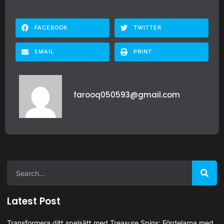
FACEBOOK
TWITTER
EMAIL
PRINT
farooq050593@gmail.com
Latest Post
Transformera ditt spelsätt med Treasure Spins: Fördelarna med