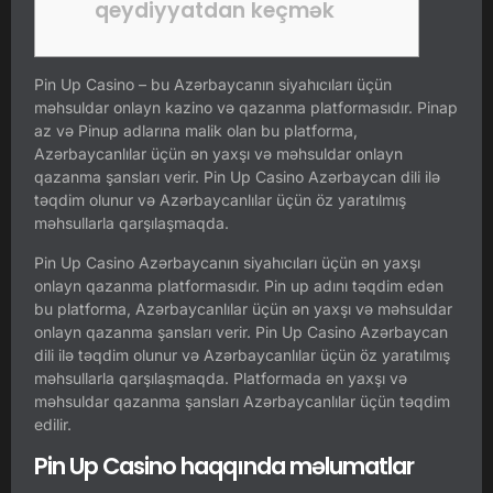
qeydiyyatdan keçmək
Pin Up Casino – bu Azərbaycanın siyahıcıları üçün
məhsuldar onlayn kazino və qazanma platformasıdır. Pinap
az və Pinup adlarına malik olan bu platforma,
Azərbaycanlılar üçün ən yaxşı və məhsuldar onlayn
qazanma şansları verir. Pin Up Casino Azərbaycan dili ilə
təqdim olunur və Azərbaycanlılar üçün öz yaratılmış
məhsullarla qarşılaşmaqda.
Pin Up Casino Azərbaycanın siyahıcıları üçün ən yaxşı
onlayn qazanma platformasıdır. Pin up adını təqdim edən
bu platforma, Azərbaycanlılar üçün ən yaxşı və məhsuldar
onlayn qazanma şansları verir. Pin Up Casino Azərbaycan
dili ilə təqdim olunur və Azərbaycanlılar üçün öz yaratılmış
məhsullarla qarşılaşmaqda. Platformada ən yaxşı və
məhsuldar qazanma şansları Azərbaycanlılar üçün təqdim
edilir.
Pin Up Casino haqqında məlumatlar