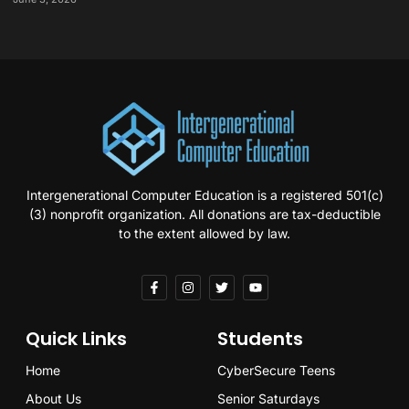
Intergenerational Computer Education is a registered 501(c)
(3) nonprofit organization. All donations are tax-deductible
to the extent allowed by law.
Quick Links
Students
Home
CyberSecure Teens
About Us
Senior Saturdays