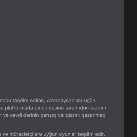
ndən təqdim edilən, Azərbaycanlılar üçün
 Bu platformada pinup casino tərəfindən təqdim
an və sevdiklərinin qarışıq qalıqlarını qazanmaq
 və müraciətçilərə uyğun oyunlar təqdim edir.