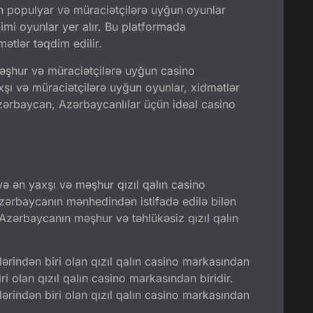
n populyar və müraciətçilərə uyğun oyunlar
 kimi oyunlar yer alır. Bu platformada
ətlər təqdim edilir.
əşhur və müraciətçilərə uyğun casino
xşı və müraciətçilərə uyğun oyunlar, xidmətlər
zərbaycan, Azərbaycanlılar üçün ideal casino
 ən yaxşı və məşhur qızıl qalın casino
zərbaycanın mənhedindən istifadə edilə bilən
, Azərbaycanın məşhur və təhlükəsiz qızıl qalın
indən biri olan qızıl qalın casino markasından
i olan qızıl qalın casino markasından biridir.
indən biri olan qızıl qalın casino markasından