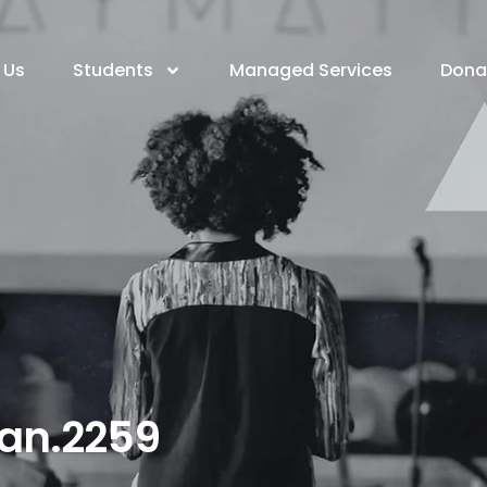
 Us
Students
Managed Services
Dona
can.2259