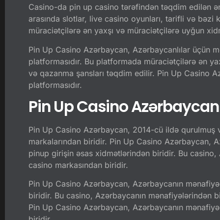
Casino-da pin up casino tərəfindən təqdim edilən ə
arasında slotlar, live casino oyunları, tarifli və bəzi
müraciətçilərə ən yaxşı və müraciətçilərə uyğun xidm
Pin Up Casino Azərbaycan, Azərbaycanlılar üçün m
platformasıdır. Bu platformada müraciətçilərə ən ya
və qazanma şansları təqdim edilir. Pin Up Casino A
platformasıdır.
Pin Up Casino Azərbaycan
Pin Up Casino Azərbaycan, 2014-cü ildə qurulmuş və
markalarından biridir. Pin Up Casino Azərbaycan, A
pinup girişin əsas xidmətlərindən biridir. Bu casino
casino markasından biridir.
Pin Up Casino Azərbaycan, Azərbaycanın mənafiyələr
biridir. Bu casino, Azərbaycanın mənafiyələrindən bir
Pin Up Casino Azərbaycan, Azərbaycanın mənafiyələr
biridir.