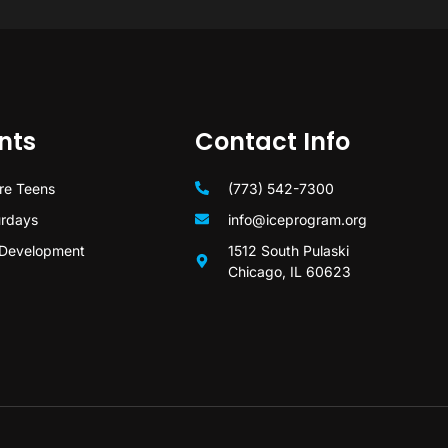
nts
Contact Info
re Teens
(773) 542-7300
urdays
info@iceprogram.org
 Development
1512 South Pulaski
Chicago, IL 60623