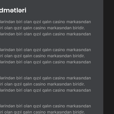
dmətləri
indən biri olan qızıl qalın casino markasından
i olan qızıl qalın casino markasından biridir.
indən biri olan qızıl qalın casino markasından
indən biri olan qızıl qalın casino markasından
i olan qızıl qalın casino markasından biridir.
indən biri olan qızıl qalın casino markasından
indən biri olan qızıl qalın casino markasından
i olan qızıl qalın casino markasından biridir.
indən biri olan qızıl qalın casino markasından
indən biri olan qızıl qalın casino markasından
i olan qızıl qalın casino markasından biridir.