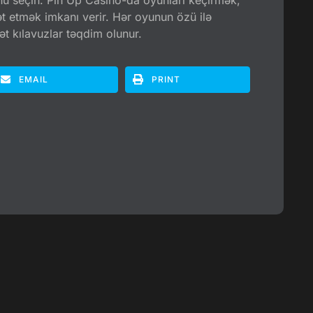
unu seçin. Pin Up Casino-da oyunları keçirmək,
ət etmək imkanı verir. Hər oyunun özü ilə
ət kılavuzlar təqdim olunur.
EMAIL
PRINT