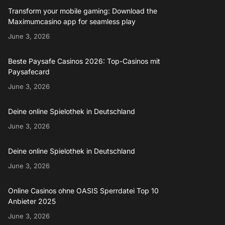
Transform your mobile gaming: Download the
Maximumcasino app for seamless play
June 3, 2026
Beste Paysafe Casinos 2026: Top-Casinos mit
Paysafecard
June 3, 2026
Deine online Spielothek in Deutschland
June 3, 2026
Deine online Spielothek in Deutschland
June 3, 2026
Online Casinos ohne OASIS Sperrdatei Top 10
Anbieter 2025
June 3, 2026