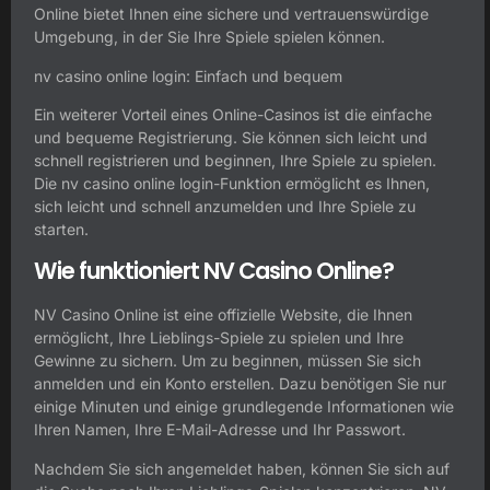
Online bietet Ihnen eine sichere und vertrauenswürdige
Umgebung, in der Sie Ihre Spiele spielen können.
nv casino online login: Einfach und bequem
Ein weiterer Vorteil eines Online-Casinos ist die einfache
und bequeme Registrierung. Sie können sich leicht und
schnell registrieren und beginnen, Ihre Spiele zu spielen.
Die nv casino online login-Funktion ermöglicht es Ihnen,
sich leicht und schnell anzumelden und Ihre Spiele zu
starten.
Wie funktioniert NV Casino Online?
NV Casino Online ist eine offizielle Website, die Ihnen
ermöglicht, Ihre Lieblings-Spiele zu spielen und Ihre
Gewinne zu sichern. Um zu beginnen, müssen Sie sich
anmelden und ein Konto erstellen. Dazu benötigen Sie nur
einige Minuten und einige grundlegende Informationen wie
Ihren Namen, Ihre E-Mail-Adresse und Ihr Passwort.
Nachdem Sie sich angemeldet haben, können Sie sich auf