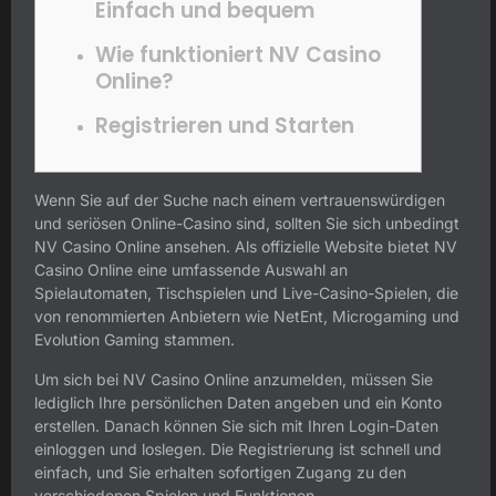
Einfach und bequem
Wie funktioniert NV Casino
Online?
Registrieren und Starten
Wenn Sie auf der Suche nach einem vertrauenswürdigen
und seriösen Online-Casino sind, sollten Sie sich unbedingt
NV Casino Online ansehen. Als offizielle Website bietet NV
Casino Online eine umfassende Auswahl an
Spielautomaten, Tischspielen und Live-Casino-Spielen, die
von renommierten Anbietern wie NetEnt, Microgaming und
Evolution Gaming stammen.
Um sich bei NV Casino Online anzumelden, müssen Sie
lediglich Ihre persönlichen Daten angeben und ein Konto
erstellen. Danach können Sie sich mit Ihren Login-Daten
einloggen und loslegen. Die Registrierung ist schnell und
einfach, und Sie erhalten sofortigen Zugang zu den
verschiedenen Spielen und Funktionen.