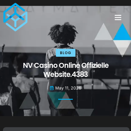
BLOG
NV Casino Online Offizielle
Website.4383
May 11, 2026