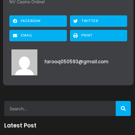
NV Casino Online!
FACEBOOK
TWITTER
EMAIL
PRINT
farooq050593@gmail.com
Latest Post