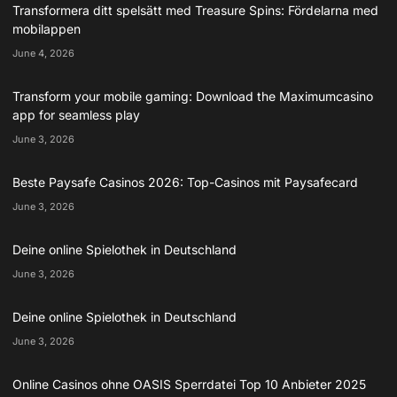
Transformera ditt spelsätt med Treasure Spins: Fördelarna med
mobilappen
June 4, 2026
Transform your mobile gaming: Download the Maximumcasino
app for seamless play
June 3, 2026
Beste Paysafe Casinos 2026: Top-Casinos mit Paysafecard
June 3, 2026
Deine online Spielothek in Deutschland
June 3, 2026
Deine online Spielothek in Deutschland
June 3, 2026
Online Casinos ohne OASIS Sperrdatei Top 10 Anbieter 2025