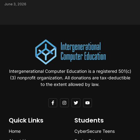
June 3, 2026
Intergenerational Computer Education is a registered 501(c)
(3) nonprofit organization. All donations are tax-deductible
to the extent allowed by law.
Quick Links
Students
Home
CyberSecure Teens