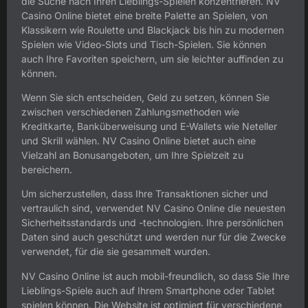
die Suche nach Ihren Lieblings-Spielen konzentrieren. NV
Casino Online bietet eine breite Palette an Spielen, von
Klassikern wie Roulette und Blackjack bis hin zu modernen
Spielen wie Video-Slots und Tisch-Spielen. Sie können
auch Ihre Favoriten speichern, um sie leichter auffinden zu
können.
Wenn Sie sich entscheiden, Geld zu setzen, können Sie
zwischen verschiedenen Zahlungsmethoden wie
Kreditkarte, Banküberweisung und E-Wallets wie Neteller
und Skrill wählen. NV Casino Online bietet auch eine
Vielzahl an Bonusangeboten, um Ihre Spielzeit zu
bereichern.
Um sicherzustellen, dass Ihre Transaktionen sicher und
vertraulich sind, verwendet NV Casino Online die neuesten
Sicherheitsstandards und -technologien. Ihre persönlichen
Daten sind auch geschützt und werden nur für die Zwecke
verwendet, für die sie gesammelt wurden.
NV Casino Online ist auch mobil-freundlich, so dass Sie Ihre
Lieblings-Spiele auch auf Ihrem Smartphone oder Tablet
spielen können. Die Website ist optimiert für verschiedene