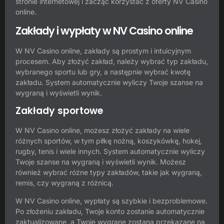
stronie internetowej i zacząć korzystać z oferty NV Casino
online.
Zakłady i wypłaty w NV Casino online
W NV Casino online, zakłady są prostym i intuicyjnym
procesem. Aby złożyć zakład, należy wybrać typ zakładu,
wybranego sportu lub gry, a następnie wybrać kwotę
zakładu. System automatycznie wyliczy Twoje szanse na
wygraną i wyświetli wynik.
Zakłady sportowe
W NV Casino online, możesz złożyć zakłady na wiele
różnych sportów, w tym piłkę nożną, koszykówkę, hokej,
rugby, tenis i wiele innych. System automatycznie wyliczy
Twoje szanse na wygraną i wyświetli wynik. Możesz
również wybrać różne typy zakładów, takie jak wygraną,
remis, czy wygraną z różnicą.
W NV Casino online, wypłaty są szybkie i bezproblemowe.
Po złożeniu zakładu, Twoje konto zostanie automatycznie
zaktualizowane, a Twoje wygrane zostaną przekazane na