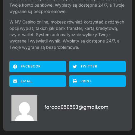
Twoje konto bankowe. Wypłaty są dostępne 24/7, a Twoje
wygrane są bezproblemowe.
W NV Casino online, możesz również korzystać z różnych
opcji wypłat, takich jak bank transfer, kartą kredytową,
czy e-wallet. System automatycznie wyliczy Twoje
wygrane i wyświetli wynik. Wypłaty są dostępne 24/7, a
Twoje wygrane są bezproblemowe.
FACEBOOK
TWITTER
EMAIL
PRINT
farooq050593@gmail.com