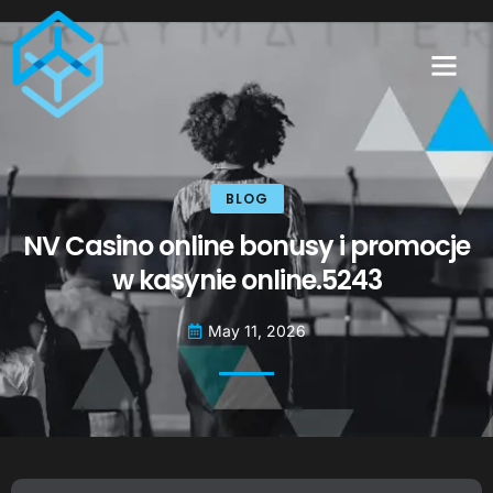
BLOG
NV Casino online bonusy i promocje
w kasynie online.5243
May 11, 2026