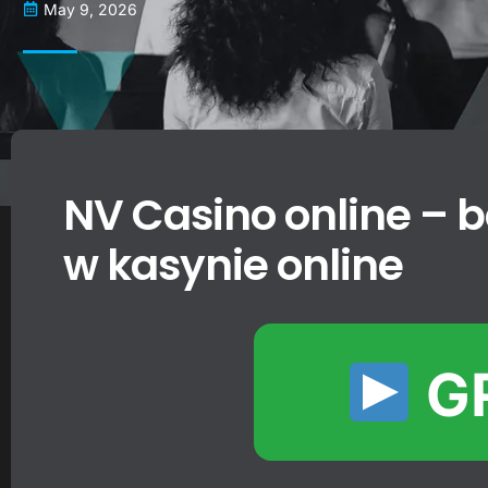
May 9, 2026
NV Casino online – 
w kasynie online
G