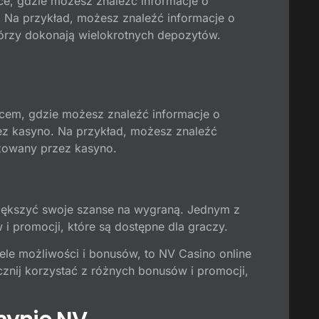
ce, gdzie możesz znaleźć informacje o
. Na przykład, możesz znaleźć informacje o
tórzy dokonają wielokrotnych depozytów.
scem, gdzie możesz znaleźć informacje o
ez kasyno. Na przykład, możesz znaleźć
izowany przez kasyno.
większyć swoje szanse na wygraną. Jednym z
 i promocji, które są dostępne dla graczy.
wiele możliwości i bonusów, to NV Casino online
acznij korzystać z różnych bonusów i promocji,