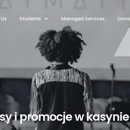
 Us
Students
Managed Services
Dona
sy i promocje w kasynie