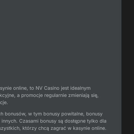
ynie online, to NV Casino jest idealnym
yjne, a promocje regularnie zmieniają się,
cje.
ch bonusów, w tym bonusy powitalne, bonusy
e innych. Czasami bonusy są dostępne tylko dla
ystkich, którzy chcą zagrać w kasynie online.