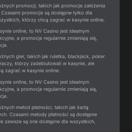
żnych promocji, takich jak promocje załóżenia
. Czasami promocje są dostępne tylko dla
ystkich, którzy chcą zagrać w kasynie online.
ynie online, to NV Casino jest idealnym
yjne, a promocje regularnie zmieniają się,
cje.
ych gier, takich jak ruletka, blackjack, poker
raczy, którzy zadebiutowali w kasynie, ale
ą zagrać w kasynie online.
ynie online, to NV Casino jest idealnym
yjne, a promocje regularnie zmieniają się,
cje.
nych metod płatności, takich jak kartą
nych. Czasami metody płatności są dostępne
ale zawsze są one dostępne dla wszystkich,