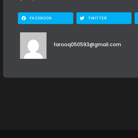
FACEBOOK
TWITTER
farooq050593@gmail.com