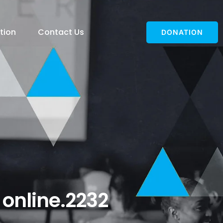
tion
Contact Us
DONATION
 online.2232