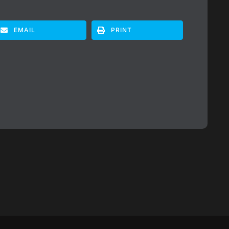
EMAIL
PRINT