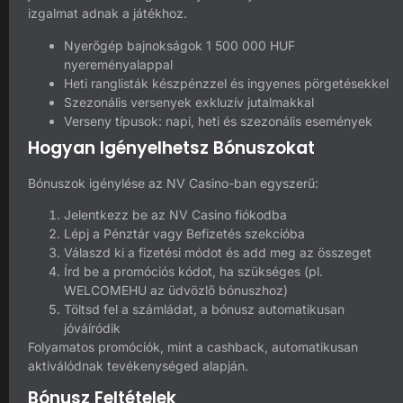
izgalmat adnak a játékhoz.
Nyerőgép bajnokságok 1 500 000 HUF
nyereményalappal
Heti ranglisták készpénzzel és ingyenes pörgetésekkel
Szezonális versenyek exkluzív jutalmakkal
Verseny típusok: napi, heti és szezonális események
Hogyan Igényelhetsz Bónuszokat
Bónuszok igénylése az NV Casino-ban egyszerű:
Jelentkezz be az NV Casino fiókodba
Lépj a Pénztár vagy Befizetés szekcióba
Válaszd ki a fizetési módot és add meg az összeget
Írd be a promóciós kódot, ha szükséges (pl.
WELCOMEHU az üdvözlő bónuszhoz)
Töltsd fel a számládat, a bónusz automatikusan
jóváíródik
Folyamatos promóciók, mint a cashback, automatikusan
aktiválódnak tevékenységed alapján.
Bónusz Feltételek