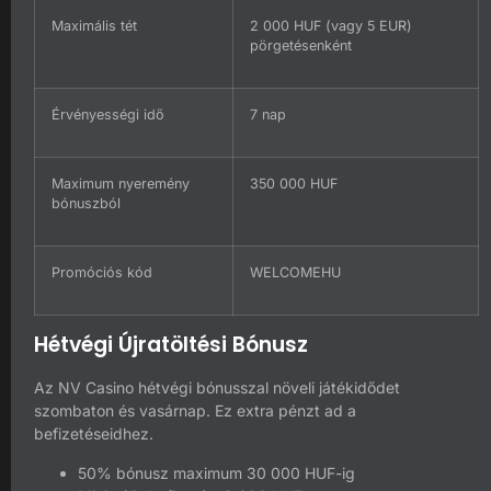
Maximális tét
2 000 HUF (vagy 5 EUR)
pörgetésenként
Érvényességi idő
7 nap
Maximum nyeremény
350 000 HUF
bónuszból
Promóciós kód
WELCOMEHU
Hétvégi Újratöltési Bónusz
Az NV Casino hétvégi bónusszal növeli játékidődet
szombaton és vasárnap. Ez extra pénzt ad a
befizetéseidhez.
50% bónusz maximum 30 000 HUF-ig