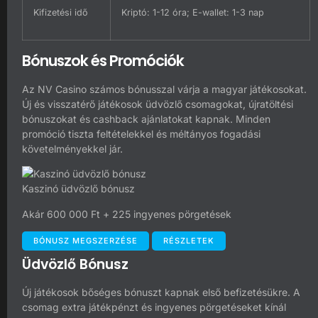
Kifizetési idő
Kriptó: 1-12 óra; E-wallet: 1-3 nap
Bónuszok és Promóciók
Az NV Casino számos bónusszal várja a magyar játékosokat.
Új és visszatérő játékosok üdvözlő csomagokat, újratöltési
bónuszokat és cashback ajánlatokat kapnak. Minden
promóció tiszta feltételekkel és méltányos fogadási
követelményekkel jár.
Kaszinó üdvözlő bónusz
Akár 600 000 Ft + 225 ingyenes pörgetések
BÓNUSZ MEGSZERZÉSE
RÉSZLETEK
Üdvözlő Bónusz
Új játékosok bőséges bónuszt kapnak első befizetésükre. A
csomag extra játékpénzt és ingyenes pörgetéseket kínál