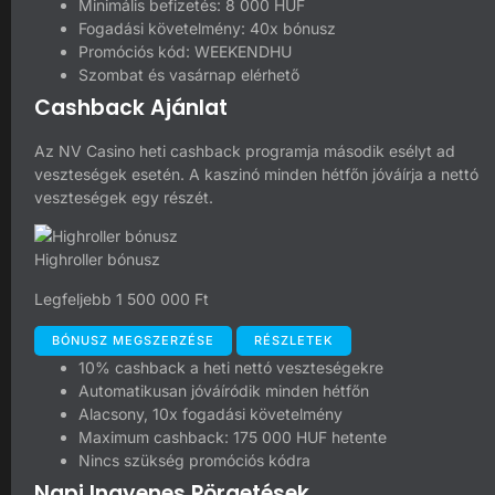
Minimális befizetés: 8 000 HUF
Fogadási követelmény: 40x bónusz
Promóciós kód: WEEKENDHU
Szombat és vasárnap elérhető
Cashback Ajánlat
Az NV Casino heti cashback programja második esélyt ad
veszteségek esetén. A kaszinó minden hétfőn jóváírja a nettó
veszteségek egy részét.
Highroller bónusz
Legfeljebb 1 500 000 Ft
BÓNUSZ MEGSZERZÉSE
RÉSZLETEK
10% cashback a heti nettó veszteségekre
Automatikusan jóváíródik minden hétfőn
Alacsony, 10x fogadási követelmény
Maximum cashback: 175 000 HUF hetente
Nincs szükség promóciós kódra
Napi Ingyenes Pörgetések