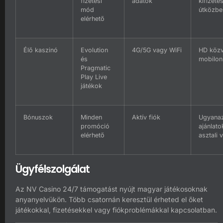
fizetési
adatok
kifizeté
mód
útközbe
elérhető
Élő kaszinó
Evolution
4G/5G vagy WiFi
HD közv
és
mobilon
Pragmatic
Play Live
játékok
Bónuszok
Minden
Aktív fiók
Ugyana
promóció
ajánlato
elérhető
asztali 
Ügyfélszolgálat
Az NV Casino 24/7 támogatást nyújt magyar játékosoknak
anyanyelvükön. Több csatornán keresztül érheted el őket
játékokkal, fizetésekkel vagy fiókproblémákkal kapcsolatban.