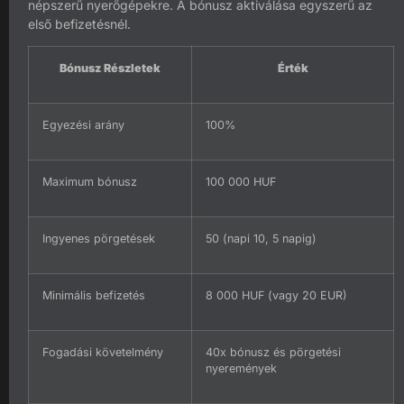
népszerű nyerőgépekre. A bónusz aktiválása egyszerű az
első befizetésnél.
Bónusz Részletek
Érték
Egyezési arány
100%
Maximum bónusz
100 000 HUF
Ingyenes pörgetések
50 (napi 10, 5 napig)
Minimális befizetés
8 000 HUF (vagy 20 EUR)
Fogadási követelmény
40x bónusz és pörgetési
nyeremények