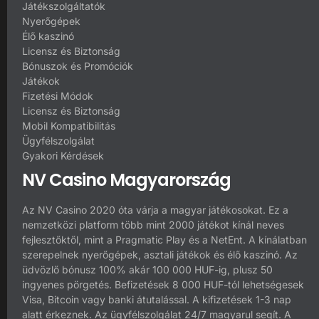
Játékszolgáltatók
Nyerőgépek
Élő kaszinó
Licensz és Biztonság
Bónuszok és Promóciók
Játékok
Fizetési Módok
Licensz és Biztonság
Mobil Kompatibilitás
Ügyfélszolgálat
Gyakori Kérdések
NV Casino Magyarország
Az NV Casino 2020 óta várja a magyar játékosokat. Ez a
nemzetközi platform több mint 2000 játékot kínál neves
fejlesztőktől, mint a Pragmatic Play és a NetEnt. A kínálatban
szerepelnek nyerőgépek, asztali játékok és élő kaszinó. Az
üdvözlő bónusz 100% akár 100 000 HUF-ig, plusz 50
ingyenes pörgetés. Befizetések 8 000 HUF-tól lehetségesek
Visa, Bitcoin vagy banki átutalással. A kifizetések 1-3 nap
alatt érkeznek. Az ügyfélszolgálat 24/7 magyarul segít. A