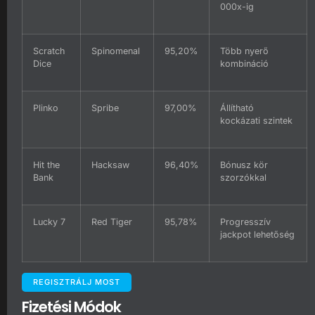
000x-ig
Scratch
Spinomenal
95,20%
Több nyerő
Dice
kombináció
Plinko
Spribe
97,00%
Állítható
kockázati szintek
Hit the
Hacksaw
96,40%
Bónusz kör
Bank
szorzókkal
Lucky 7
Red Tiger
95,78%
Progresszív
jackpot lehetőség
REGISZTRÁLJ MOST
Fizetési Módok