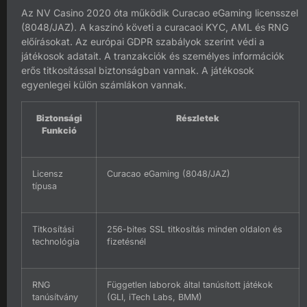
Az NV Casino 2020 óta működik Curacao eGaming licensszel
(8048/JAZ). A kaszinó követi a curacaoi KYC, AML és RNG
előírásokat. Az európai GDPR szabályok szerint védi a
játékosok adatait. A tranzakciók és személyes információk
erős titkosítással biztonságban vannak. A játékosok
egyenlegei külön számlákon vannak.
Biztonsági
Részletek
Funkció
Licensz
Curacao eGaming (8048/JAZ)
típusa
Titkosítási
256-bites SSL titkosítás minden oldalon és
technológia
fizetésnél
RNG
Független laborok által tanúsított játékok
tanúsítvány
(GLI, iTech Labs, BMM)