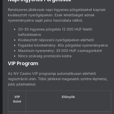
Rendszeres játékosok napi ingyenes pörgetéseket kapnak
kiválasztott nyerőgépeken. Ezek lehetőséget adnak
nyereményekre saját pénz használata nélkül.
20-30 ingyenes pörgetés 12 000 HUF feletti
befizetésekre
Kiválasztott népszerű nyerőgépeken elérhető
Fogadási követelmény: 40x pörgetési nyereményekre
Maximum nyeremény: 35 000 HUF csomagonként
Nincs szükség promóciós kódra
VIP Program
Az NV Casino VIP programja automatikusan elérhető
regisztráció után. Több játékkal magasabb szintre léphetsz,
jobb jutalmakkal.
VIP
Előnyök
Szint