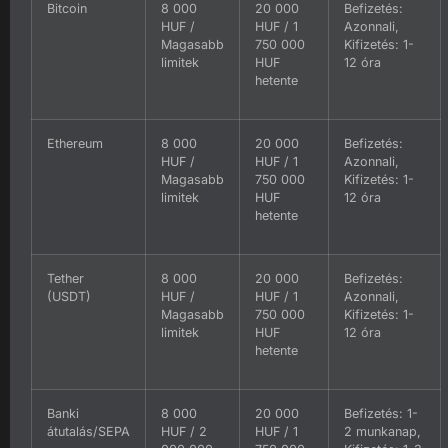
Bitcoin
8 000
20 000
Befizetés:
HUF /
HUF / 1
Azonnali,
Magasabb
750 000
Kifizetés: 1-
limitek
HUF
12 óra
hetente
Ethereum
8 000
20 000
Befizetés:
HUF /
HUF / 1
Azonnali,
Magasabb
750 000
Kifizetés: 1-
limitek
HUF
12 óra
hetente
Tether
8 000
20 000
Befizetés:
(USDT)
HUF /
HUF / 1
Azonnali,
Magasabb
750 000
Kifizetés: 1-
limitek
HUF
12 óra
hetente
Banki
8 000
20 000
Befizetés: 1-
átutalás/SEPA
HUF / 2
HUF / 1
2 munkanap,