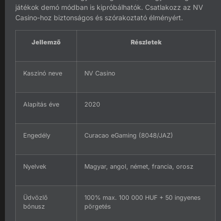
játékok demó módban is kipróbálhatók. Csatlakozz az NV
Casino-hoz biztonságos és szórakoztató élményért.
Jellemző
Részletek
Kaszinó neve
NV Casino
Alapítás éve
2020
Engedély
Curacao eGaming (8048/JAZ)
Nyelvek
Magyar, angol, német, francia, orosz
Üdvözlő
100% max. 100 000 HUF + 50 ingyenes
bónusz
pörgetés