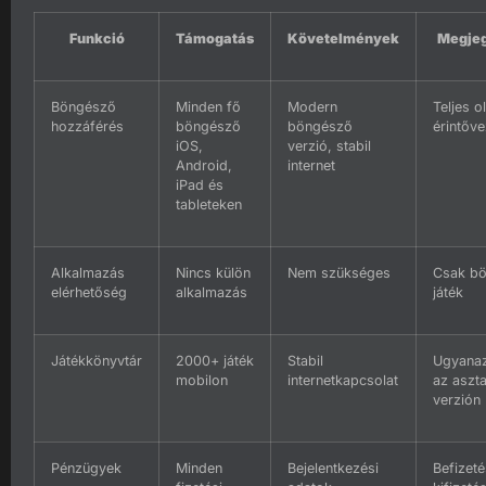
Funkció
Támogatás
Követelmények
Megje
Böngésző
Minden fő
Modern
Teljes o
hozzáférés
böngésző
böngésző
érintőve
iOS,
verzió, stabil
Android,
internet
iPad és
tableteken
Alkalmazás
Nincs külön
Nem szükséges
Csak b
elérhetőség
alkalmazás
játék
Játékkönyvtár
2000+ játék
Stabil
Ugyanaz
mobilon
internetkapcsolat
az aszta
verzión
Pénzügyek
Minden
Bejelentkezési
Befizeté