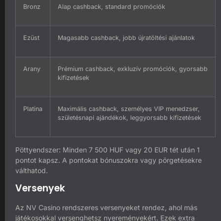
Bronz
Alap cashback, standard promóciók
Ezüst
Magasabb cashback, jobb újratöltési ajánlatok
Arany
Prémium cashback, exkluzív promóciók, gyorsabb
kifizetések
Platina
Maximális cashback, személyes VIP menedzser,
születésnapi ajándékok, leggyorsabb kifizetések
Pöttyendszer: Minden 7 500 HUF vagy 20 EUR tét után 1
pontot kapsz. A pontokat bónuszokra vagy pörgetésekre
válthatod.
Versenyek
Az NV Casino rendszeres versenyeket rendez, ahol más
játékosokkal versenghetsz nyereményekért. Ezek extra