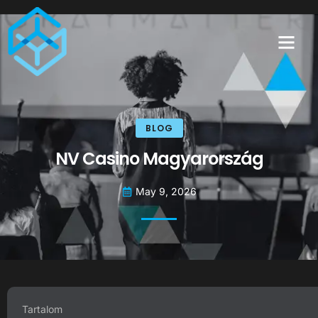
BLOG
NV Casino Magyarország
May 9, 2026
Tartalom