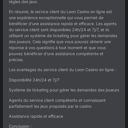
règles des jeux.
En résumé, le service client du Leon Casino en ligne est
une expérience exceptionnelle qui vous permet de
bénéficier d’une assistance rapide et efficace. Les agents
du service client sont disponibles 24h/24 et 7j/7, et ils
utilisent un système de ticketing pour gérer les demandes
des joueurs. Cela signifie que vous pouvez obtenir une
réponse à vos questions à tout moment et que vous
pouvez bénéficier d’une assistance compétente et
précise.
Les avantages du service client du Leon Casino en ligne :
Disponibilité 24h/24 et 7j/7
Système de ticketing pour gérer les demandes des joueurs
Agents du service client compétents et connaissant
parfaitement les jeux proposés par le casino
Assistance rapide et efficace
Conclusion :