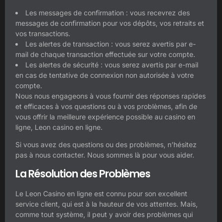
Les messages de confirmation : vous recevrez des
messages de confirmation pour vos dépôts, vos retraits et
vos transactions.
Les alertes de transaction : vous serez avertis par e-
mail de chaque transaction effectuée sur votre compte.
Les alertes de sécurité : vous serez avertis par e-mail
en cas de tentative de connexion non autorisée à votre
compte.
Nous nous engageons à vous fournir des réponses rapides
et efficaces à vos questions ou à vos problèmes, afin de
vous offrir la meilleure expérience possible au casino en
ligne, Leon casino en ligne.
Si vous avez des questions ou des problèmes, n’hésitez
pas à nous contacter. Nous sommes là pour vous aider.
La Résolution des Problèmes
Le Leon Casino en ligne est connu pour son excellent
service client, qui est à la hauteur de vos attentes. Mais,
comme tout système, il peut y avoir des problèmes qui