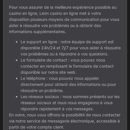
Pour vous assurer de la meilleure expérience possible au
casino en ligne, Leon casino en ligne met à votre
disposition plusieurs moyens de communication pour vous
aider à résoudre vos problèmes ou à obtenir des
informations supplémentaires.
Le support en ligne : notre équipe de support est
disponible 24h/24 et 7j/7 pour vous aider à résoudre
vos problèmes ou à répondre à vos questions.
Le formulaire de contact : vous pouvez nous
contacter en remplissant le formulaire de contact
disponible sur notre site web.
Le téléphone : vous pouvez nous appeler
directement pour obtenir des informations ou pour
résoudre un problème.
Les réseaux sociaux : nous sommes présents sur les
réseaux sociaux et nous nous engageons à vous
répondre rapidement à vos messages.
En outre, nous vous offrons la possibilité de nous contacter
via notre service de messagerie électronique, accessible à
partir de votre compte client.