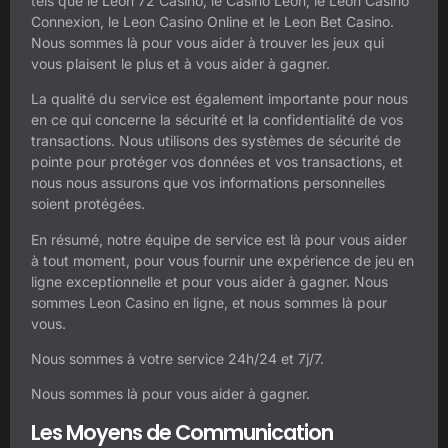
tels que le Leon 72 Casino, le Casino Leon, le Leon Casino
Connexion, le Leon Casino Online et le Leon Bet Casino.
Nous sommes là pour vous aider à trouver les jeux qui
vous plaisent le plus et à vous aider à gagner.
La qualité du service est également importante pour nous
en ce qui concerne la sécurité et la confidentialité de vos
transactions. Nous utilisons des systèmes de sécurité de
pointe pour protéger vos données et vos transactions, et
nous nous assurons que vos informations personnelles
soient protégées.
En résumé, notre équipe de service est là pour vous aider
à tout moment, pour vous fournir une expérience de jeu en
ligne exceptionnelle et pour vous aider à gagner. Nous
sommes Leon Casino en ligne, et nous sommes là pour
vous.
Nous sommes à votre service 24h/24 et 7j/7.
Nous sommes là pour vous aider à gagner.
Les Moyens de Communication