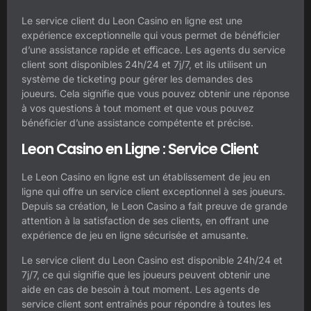
Le service client du Leon Casino en ligne est une
expérience exceptionnelle qui vous permet de bénéficier
d’une assistance rapide et efficace. Les agents du service
client sont disponibles 24h/24 et 7j/7, et ils utilisent un
système de ticketing pour gérer les demandes des
joueurs. Cela signifie que vous pouvez obtenir une réponse
à vos questions à tout moment et que vous pouvez
bénéficier d’une assistance compétente et précise.
Leon Casino en Ligne : Service Client
Le Leon Casino en ligne est un établissement de jeu en
ligne qui offre un service client exceptionnel à ses joueurs.
Depuis sa création, le Leon Casino a fait preuve de grande
attention à la satisfaction de ses clients, en offrant une
expérience de jeu en ligne sécurisée et amusante.
Le service client du Leon Casino est disponible 24h/24 et
7j/7, ce qui signifie que les joueurs peuvent obtenir une
aide en cas de besoin à tout moment. Les agents de
service client sont entraînés pour répondre à toutes les