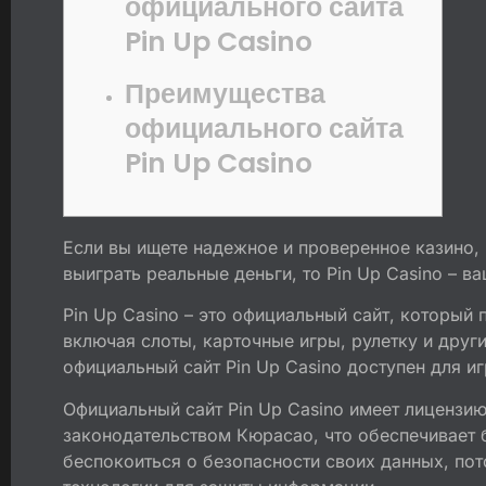
официального сайта
Pin Up Casino
Преимущества
официального сайта
Pin Up Casino
Если вы ищете надежное и проверенное казино,
выиграть реальные деньги, то Pin Up Casino – в
Pin Up Casino – это официальный сайт, который 
включая слоты, карточные игры, рулетку и други
официальный сайт Pin Up Casino доступен для иг
Официальный сайт Pin Up Casino имеет лицензию
законодательством Кюрасао, что обеспечивает б
беспокоиться о безопасности своих данных, пот