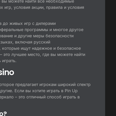
де вы можете найти все необходимые
 игр, условия акции, правила и условия
в до живых игр с дилерами
реферальные программы и многое другое
ование и другие меры безопасности
языках, включая русский
в, которые ищут надежное и безопасное
– это лучшее место, где вы можете найти
 играть.
sino
 которое предлагает игрокам широкий спектр
ругие. Если вы хотите играть в Pin Up
еркало – это отличный способ играть в
no?