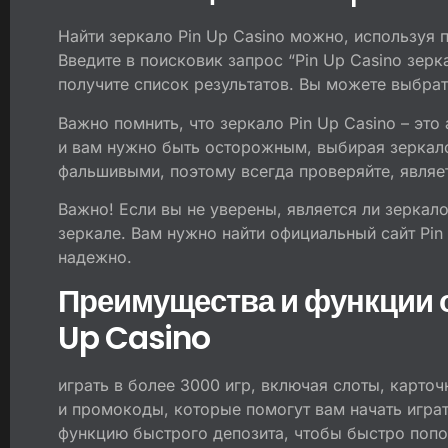
Найти зеркало Pin Up Casino можно, используя 
Введите в поисковик запрос “Pin Up Casino зерк
получите список результатов. Вы можете выбрат
Важно помнить, что зеркало Pin Up Casino – это
и вам нужно быть осторожным, выбирая зеркало
фальшивыми, поэтому всегда проверяйте, являе
Важно! Если вы не уверены, является ли зеркал
зеркале. Вам нужно найти официальный сайт Pin 
надежно.
Преимущества и функции 
Up Casino
играть в более 3000 игр, включая слоты, карточ
и промокоды, которые помогут вам начать игра
функцию быстрого депозита, чтобы быстро попол