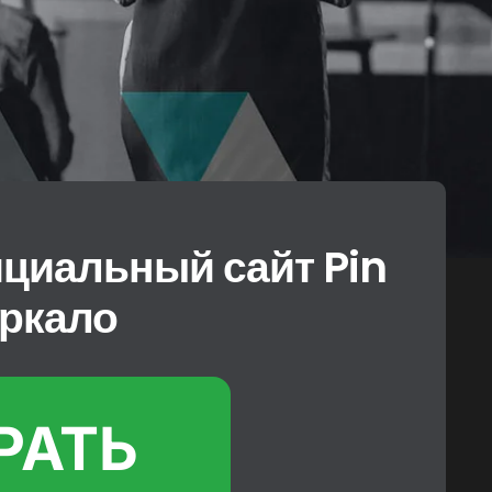
ициальный сайт Pin
еркало
РАТЬ