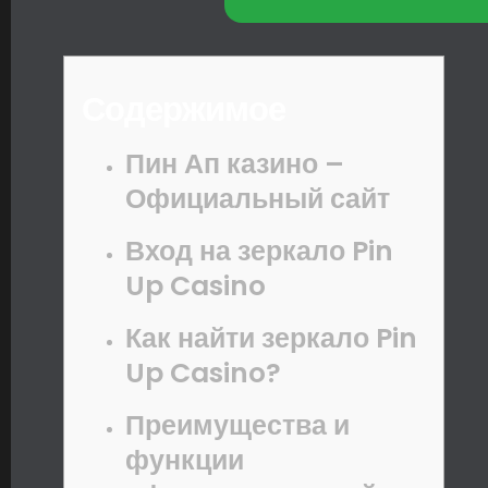
Содержимое
Пин Ап казино –
Официальный сайт
Вход на зеркало Pin
Up Casino
Как найти зеркало Pin
Up Casino?
Преимущества и
функции