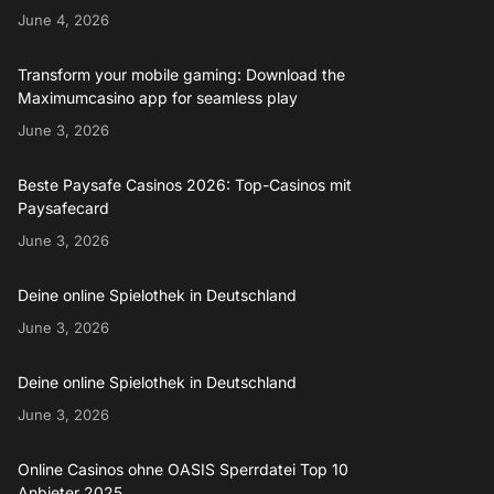
June 4, 2026
Transform your mobile gaming: Download the
Maximumcasino app for seamless play
June 3, 2026
Beste Paysafe Casinos 2026: Top-Casinos mit
Paysafecard
June 3, 2026
Deine online Spielothek in Deutschland
June 3, 2026
Deine online Spielothek in Deutschland
June 3, 2026
Online Casinos ohne OASIS Sperrdatei Top 10
Anbieter 2025