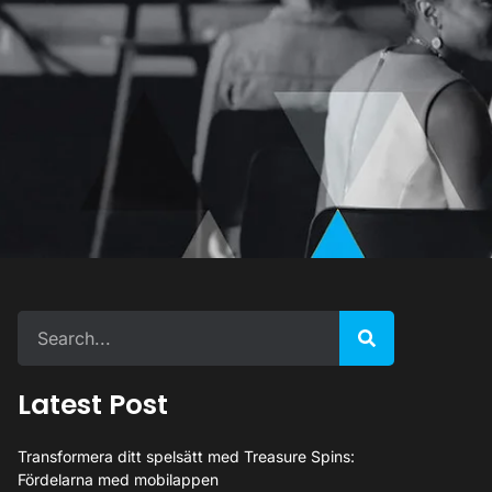
Latest Post
Transformera ditt spelsätt med Treasure Spins:
Fördelarna med mobilappen