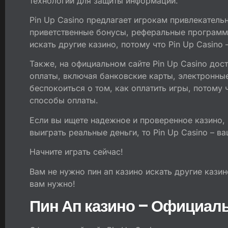
технологии для защиты информации.
Pin Up Casino предлагает игрокам привлекатель
приветственные бонусы, реферальные программ
искать другие казино, потому что Pin Up Casino 
Также, на официальном сайте Pin Up Casino до
оплаты, включая банковские карты, электронные
беспокоиться о том, как оплатить игры, потому 
способы оплаты.
Если вы ищете надежное и проверенное казино,
выиграть реальные деньги, то Pin Up Casino – в
Начните играть сейчас!
Вам не нужно
пин ап казино
искать другие казино
вам нужно!
Пин Ап казино – Официал