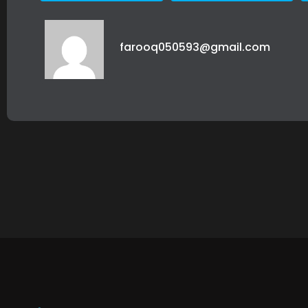
farooq050593@gmail.com