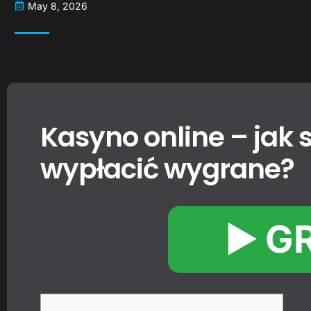
May 8, 2026
Kasyno online – jak 
wypłacić wygrane?
▶️ G