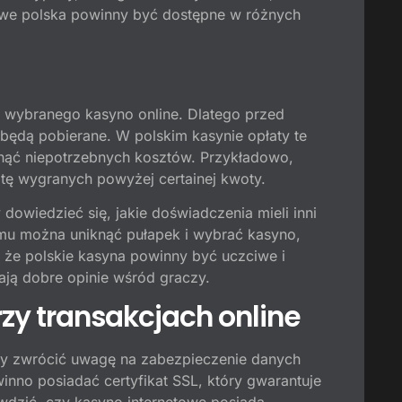
owe polska powinny być dostępne w różnych
d wybranego kasyno online. Dlatego przed
będą pobierane. W polskim kasynie opłaty te
knąć niepotrzebnych kosztów. Przykładowo,
tę wygranych powyżej certainej kwoty.
dowiedzieć się, jakie doświadczenia mieli inni
emu można uniknąć pułapek i wybrać kasyno,
j, że polskie kasyna powinny być uczciwe i
ają dobre opinie wśród graczy.
zy transakcjach online
leży zwrócić uwagę na zabezpieczenie danych
winno posiadać certyfikat SSL, który gwarantuje