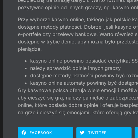
bezpieczną transmisję danych. Warto również spra
pozytywne opinie od innych graczy, np. kasyno onli
Przy wyborze kasyno online, takiego jak polskie k
dostępne metody płatności. Dobrze, jeśli kasyno ofe
e-portfele czy przelewy bankowe. Warto również s
dostępne w trybie demo, aby można było przetest
pieniądze.
kasyno online powinno posiadać certyfikat S
należy sprawdzić opinie innych graczy
dostępne metody płatności powinny być różn
kasyno online automaty powinny być dostępn
Gry kasynowe polska oferują wiele emocji i możli
aby cieszyć się grą, należy pamiętać o zabezpiec
online, które posiada dobre opinie i oferuje bezpi
na grze i cieszyć się emocjami, które oferują gry 
FACEBOOK
TWITTER