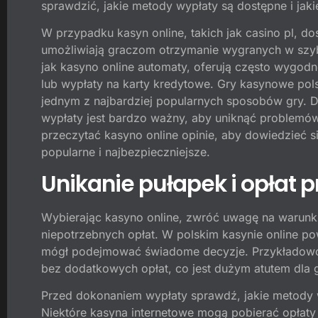
sprawdzić, jakie metody wypłaty są dostępne i jakie 
W przypadku kasyn online, takich jak casino pl, d
umożliwiają graczom otrzymanie wygranych w szybk
jak kasyno online automaty, oferują często wygod
lub wypłaty na karty kredytowe. Gry kasynowe pols
jednym z najbardziej popularnych sposobów gry. 
wypłaty jest bardzo ważny, aby uniknąć problemó
przeczytać kasyno online opinie, aby dowiedzieć si
popularne i najbezpieczniejsze.
Unikanie pułapek i opłat p
Wybierając kasyno online, zwróć uwagę na warunk
niepotrzebnych opłat. W polskim kasynie online po
mógł podejmować świadome decyzje. Przykładowo,
bez dodatkowych opłat, co jest dużym atutem dla 
Przed dokonaniem wypłaty sprawdź, jakie metody 
Niektóre kasyna internetowe mogą pobierać opłaty 