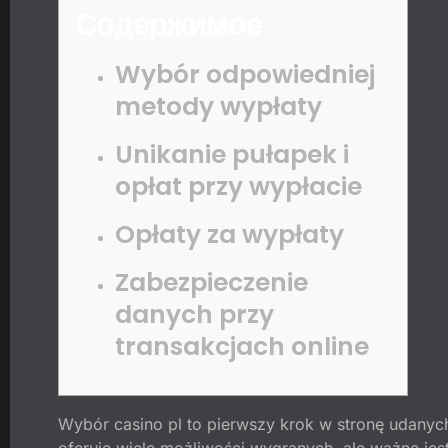
Содержимое
Wybór odpowiedniej
metody wypłaty
Unikanie pułapek i
opłat przy wypłacie
Opłaty za wypłaty
Zabezpieczenie
danych przy
transakcjach online
Wybór casino pl to pierwszy krok w stronę udanyc
oferuje wiele możliwości wygranych, ale ważne jest