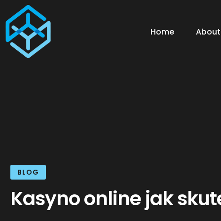
Home
About
BLOG
Kasyno online jak sku