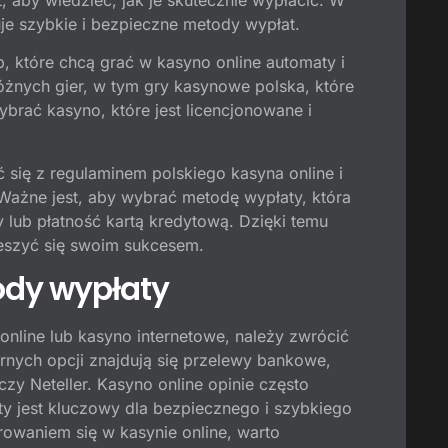
uje szybkie i bezpieczne metody wypłat.
b, które chcą grać w kasyno online automaty i
różnych gier, w tym gry kasynowe polska, które
ybrać kasyno, które jest licencjonowane i
 się z regulaminem polskiego kasyna online i
Ważne jest, aby wybrać metodę wypłaty, która
y lub płatność kartą kredytową. Dzięki temu
ieszyć się swoim sukcesem.
dy wypłaty
 online lub kasyno internetowe, należy zwrócić
nych opcji znajdują się przelewy bankowe,
 czy Neteller. Kasyno online opinie często
y jest kluczowy dla bezpiecznego i szybkiego
rowaniem się w kasynie online, warto