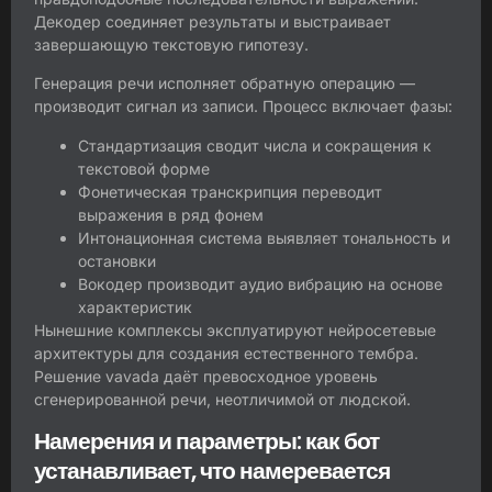
Декодер соединяет результаты и выстраивает
завершающую текстовую гипотезу.
Генерация речи исполняет обратную операцию —
производит сигнал из записи. Процесс включает фазы:
Стандартизация сводит числа и сокращения к
текстовой форме
Фонетическая транскрипция переводит
выражения в ряд фонем
Интонационная система выявляет тональность и
остановки
Вокодер производит аудио вибрацию на основе
характеристик
Нынешние комплексы эксплуатируют нейросетевые
архитектуры для создания естественного тембра.
Решение vavada даёт превосходное уровень
сгенерированной речи, неотличимой от людской.
Намерения и параметры: как бот
устанавливает, что намеревается