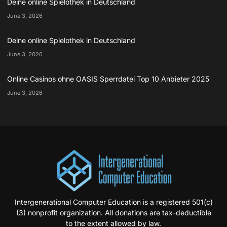
Deine online Spielothek in Deutschland
June 3, 2026
Deine online Spielothek in Deutschland
June 3, 2026
Online Casinos ohne OASIS Sperrdatei Top 10 Anbieter 2025
June 3, 2026
Intergenerational Computer Education is a registered 501(c)
(3) nonprofit organization. All donations are tax-deductible
to the extent allowed by law.