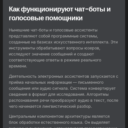
Как функционируют чат-боты и
голосовые помощники
Нынешние чат-боты и голосовые ассистенты
представляют собой программные системы,
созданные на базисах искусственного интеллекта. Эти
инструменты обрабатывают вопросы юзеров,
исследуют значение сообщений и создают
соответствующие ответы в режиме реального
времени.
Деятельность электронных ассистентов запускается с
приёма начальных информации — письменного
сообщения или аудио сигнала. Система конвертирует
сведения в формат для исследования. Алгоритмы
распознавания речи преобразуют аудио в текст, после
чего начинается лингвистический разбор.
Центральным компонентом архитектуры является
блок обработки естественного языка. Он выделяет