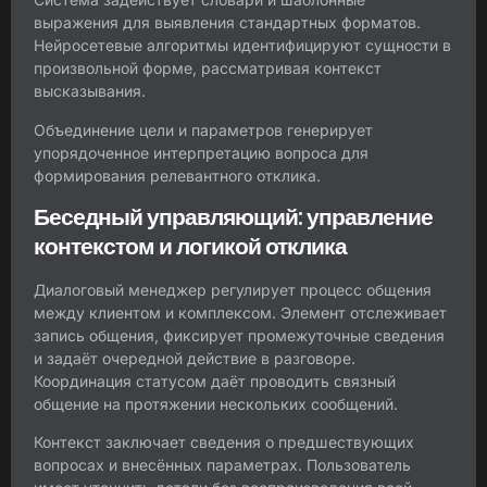
выражения для выявления стандартных форматов.
Нейросетевые алгоритмы идентифицируют сущности в
произвольной форме, рассматривая контекст
высказывания.
Объединение цели и параметров генерирует
упорядоченное интерпретацию вопроса для
формирования релевантного отклика.
Беседный управляющий: управление
контекстом и логикой отклика
Диалоговый менеджер регулирует процесс общения
между клиентом и комплексом. Элемент отслеживает
запись общения, фиксирует промежуточные сведения
и задаёт очередной действие в разговоре.
Координация статусом даёт проводить связный
общение на протяжении нескольких сообщений.
Контекст заключает сведения о предшествующих
вопросах и внесённых параметрах. Пользователь