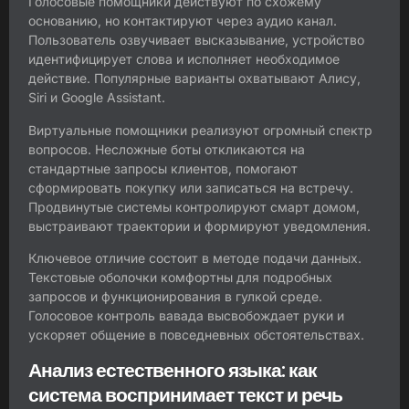
Голосовые помощники действуют по схожему
основанию, но контактируют через аудио канал.
Пользователь озвучивает высказывание, устройство
идентифицирует слова и исполняет необходимое
действие. Популярные варианты охватывают Алису,
Siri и Google Assistant.
Виртуальные помощники реализуют огромный спектр
вопросов. Несложные боты откликаются на
стандартные запросы клиентов, помогают
сформировать покупку или записаться на встречу.
Продвинутые системы контролируют смарт домом,
выстраивают траектории и формируют уведомления.
Ключевое отличие состоит в методе подачи данных.
Текстовые оболочки комфортны для подробных
запросов и функционирования в гулкой среде.
Голосовое контроль вавада высвобождает руки и
ускоряет общение в повседневных обстоятельствах.
Анализ естественного языка: как
система воспринимает текст и речь