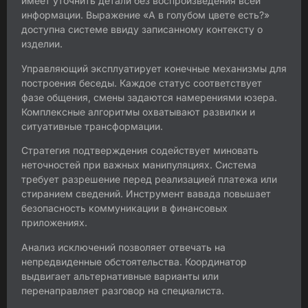
имеет уточнить детали без воспроизведения всей
информации. Выражение «А в голубом цвете есть?»
доступна системе ввиду записанному контексту о
изделии.
Управляющий эксплуатирует конечные механизмы для
построения беседы. Каждое статус соответствует
фазе общения, смены задаются намерениями юзера.
Комплексные алгоритмы охватывают развилки и
ситуативные трансформации.
Стратегия подтверждения содействует миновать
неточностей при важных манипуляциях. Система
требует разрешение перед реализацией платежа или
стиранием сведений. Инструмент вавада повышает
безопасность коммуникации в финансовых
приложениях.
Анализ исключений позволяет отвечать на
непредвиденные обстоятельства. Координатор
выдвигает альтернативные варианты или
перенаправляет разговор на специалиста.