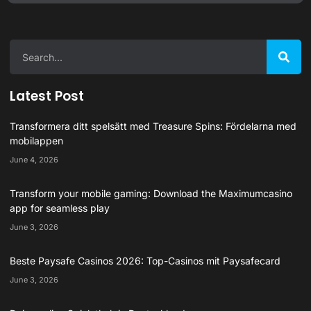
Latest Post
Transformera ditt spelsätt med Treasure Spins: Fördelarna med
mobilappen
June 4, 2026
Transform your mobile gaming: Download the Maximumcasino
app for seamless play
June 3, 2026
Beste Paysafe Casinos 2026: Top-Casinos mit Paysafecard
June 3, 2026