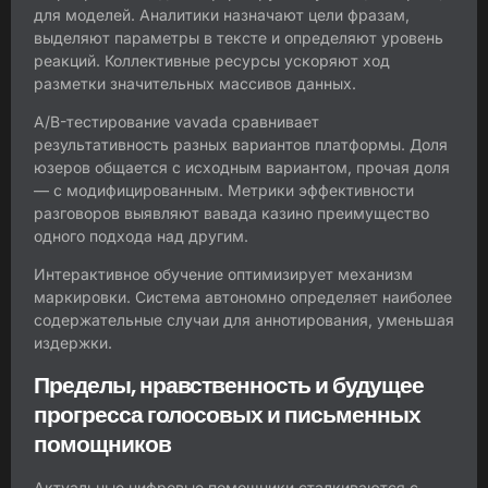
для моделей. Аналитики назначают цели фразам,
выделяют параметры в тексте и определяют уровень
реакций. Коллективные ресурсы ускоряют ход
разметки значительных массивов данных.
A/B-тестирование vavada сравнивает
результативность разных вариантов платформы. Доля
юзеров общается с исходным вариантом, прочая доля
— с модифицированным. Метрики эффективности
разговоров выявляют вавада казино преимущество
одного подхода над другим.
Интерактивное обучение оптимизирует механизм
маркировки. Система автономно определяет наиболее
содержательные случаи для аннотирования, уменьшая
издержки.
Пределы, нравственность и будущее
прогресса голосовых и письменных
помощников
Актуальные цифровые помощники сталкиваются с