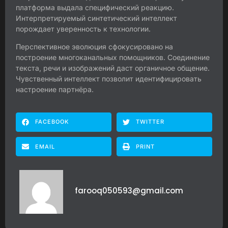
платформа выдала специфический реакцию.
Интерпретируемый синтетический интеллект
порождает уверенность к технологии.
Перспективное эволюция сфокусировано на
построение многоканальных помощников. Соединение
текста, речи и изображений даст органичное общение.
Чувственный интеллект позволит идентифицировать
настроение партнёра.
FACEBOOK
TWITTER
EMAIL
PRINT
farooq050593@gmail.com