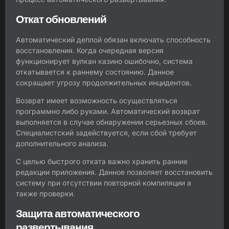
Откат обновлений
Автоматический деплой обязан включать способность
восстановления. Когда очередная версия
функционирует вулкан казино ошибочно, система
откатывается к раннему состоянию. Данное
сокращает угрозу продолжительных инцидентов.
Возврат имеет возможность осуществляться
программно либо руками. Автоматический возврат
выполняется в случае обнаружении серьезных сбоев.
Специалистский задействуется, если сбой требует
дополнительного анализа.
С целью быстрого отката важно хранить ранние
редакции приложения. Данное позволяет восстановить
систему при отсутствии повторной компиляции а
также проверки.
Защита автоматического
развертывания