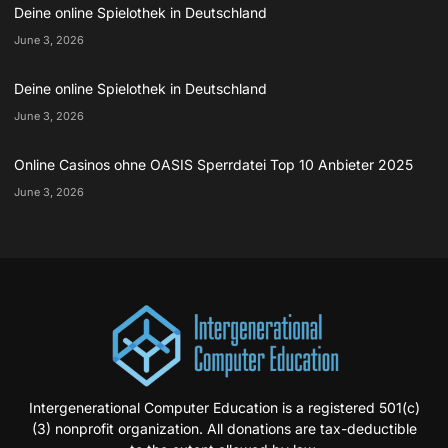
Deine online Spielothek in Deutschland
June 3, 2026
Deine online Spielothek in Deutschland
June 3, 2026
Online Casinos ohne OASIS Sperrdatei Top 10 Anbieter 2025
June 3, 2026
Intergenerational Computer Education is a registered 501(c)
(3) nonprofit organization. All donations are tax-deductible