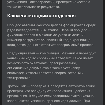
устойчивости автообработки, проверке качества а
также стабильности результата.
Ключевые стадии автодеплоя
Процесс автоматического деплоя формируется среди
ряда последовательных этапов. Первый процесс —
фиксация правок в механизме учета изменений.
Инженер загружает обновленный код в хранилище
кода, затем данного стартует программный процесс.
Следующий этап — компиляция. Механизм переводит
начальный код во собранный артефакт. Такое имеет
возможность охватывать преобразование,
объединение документов а также установку
библиотек. Итогом является сборка, готовый к
тестированию.
Третий шаг — проверка. Проводятся автоматические
проверки, что валидируют корректность действия
приложения. В случае если валидации вулкан казино
завершаются успешно, процесс идет дальше. При