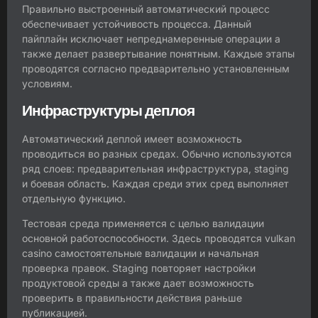
Правильно выстроенный автоматический процесс
обеспечивает устойчивость процесса. Данный
пайплайн исключает непреднамеренные операции а
также делает развертывание понятным. Каждые этапы
проводятся согласно предварительно установленным
условиям.
Инфраструктуры деплоя
Автоматический деплой имеет возможность
проводиться во разных средах. Обычно используются
ряд слоев: предварительная инфраструктура, staging
и боевая область. Каждая среди этих сред выполняет
отдельную функцию.
Тестовая среда применяется с целью валидации
основной работоспособности. Здесь проводятся vulkan
casino самостоятельные валидации и начальная
проверка правок. Staging повторяет настройки
продуктовой среды а также дает возможность
проверить в правильности действия раньше
публикацией.