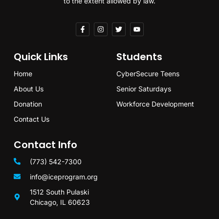
to the extent allowed by law.
Quick Links
Students
Home
CyberSecure Teens
About Us
Senior Saturdays
Donation
Workforce Development
Contact Us
Contact Info
(773) 542-7300
info@iceprogram.org
1512 South Pulaski
Chicago, IL 60623