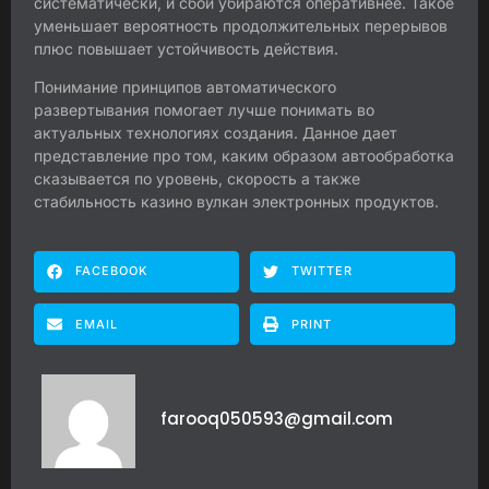
систематически, и сбои убираются оперативнее. Такое
уменьшает вероятность продолжительных перерывов
плюс повышает устойчивость действия.
Понимание принципов автоматического
развертывания помогает лучше понимать во
актуальных технологиях создания. Данное дает
представление про том, каким образом автообработка
сказывается по уровень, скорость а также
стабильность казино вулкан электронных продуктов.
FACEBOOK
TWITTER
EMAIL
PRINT
farooq050593@gmail.com