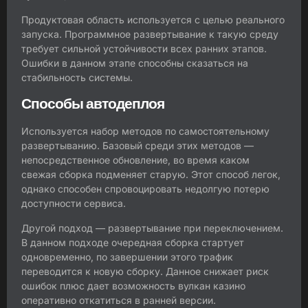
Продуктовая область используется с целью реального
запуска. Программное развертывание к такую среду
требует сильной устойчивости всех ранних этапов.
Ошибки в данном этапе способны сказаться на
стабильность системы.
Способы автодеплоя
Используется набор методов по самостоятельному
развертыванию. Базовый среди этих методов —
непосредственное обновление, во время каком
свежая сборка подменяет старую. Этот способ легок,
однако способен спровоцировать недолгую потерю
доступности сервиса.
Другой подход — развертывание при переключением.
В данном подходе очередная сборка стартует
одновременно, по завершении этого трафик
переводится к новую сборку. Данное снижает риск
ошибок плюс дает возможность вулкан казино
оперативно откатиться в ранней версии.