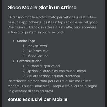
Gioco Mobile: Slot in un Attimo
Il
Gransino
mobile è ottimizzato per velocità e reattività—
nessuna app richiesta, basta un tap rapido e sei nel gioco.
Che tu sia sul treno o in attesa di un caffè, puoi accedere
ai tuoi titoli preferiti in pochi secondi.
Scelte Top:
Book of Dead
Fire in the Hole
Divine Fortune
Caratteristiche:
Pulsanti di spin veloci
Opzioni di auto‑play con round limitati
Visualizzazione risultati istantanea
L’interfaccia è progettata per ridurre al minimo i clic e
rendere i risultati immediati—proprio ciò di cui ha bisogno
un giocatore di sessioni brevi.
Bonus Esclusivi per Mobile