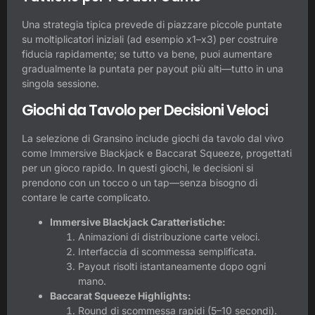
Una strategia tipica prevede di piazzare piccole puntate
su moltiplicatori iniziali (ad esempio x1–x3) per costruire
fiducia rapidamente; se tutto va bene, puoi aumentare
gradualmente la puntata per payout più alti—tutto in una
singola sessione.
Giochi da Tavolo per Decisioni Veloci
La selezione di Gransino include giochi da tavolo dal vivo
come Immersive Blackjack e Baccarat Squeeze, progettati
per un gioco rapido. In questi giochi, le decisioni si
prendono con un tocco o un tap—senza bisogno di
contare le carte complicato.
Immersive Blackjack Caratteristiche:
Animazioni di distribuzione carte veloci.
Interfaccia di scommessa semplificata.
Payout risolti istantaneamente dopo ogni
mano.
Baccarat Squeeze Highlights:
Round di scommessa rapidi (5–10 secondi).