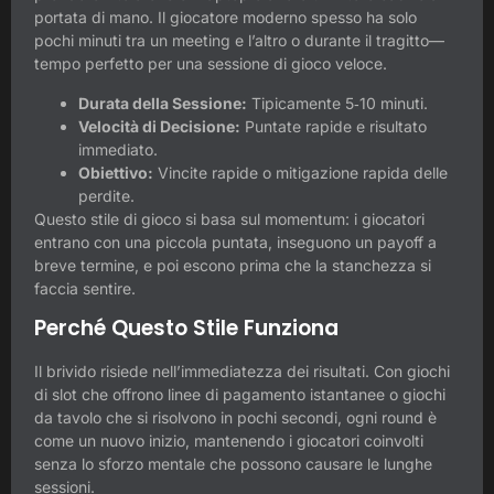
portata di mano. Il giocatore moderno spesso ha solo
pochi minuti tra un meeting e l’altro o durante il tragitto—
tempo perfetto per una sessione di gioco veloce.
Durata della Sessione:
Tipicamente 5‑10 minuti.
Velocità di Decisione:
Puntate rapide e risultato
immediato.
Obiettivo:
Vincite rapide o mitigazione rapida delle
perdite.
Questo stile di gioco si basa sul momentum: i giocatori
entrano con una piccola puntata, inseguono un payoff a
breve termine, e poi escono prima che la stanchezza si
faccia sentire.
Perché Questo Stile Funziona
Il brivido risiede nell’immediatezza dei risultati. Con giochi
di slot che offrono linee di pagamento istantanee o giochi
da tavolo che si risolvono in pochi secondi, ogni round è
come un nuovo inizio, mantenendo i giocatori coinvolti
senza lo sforzo mentale che possono causare le lunghe
sessioni.