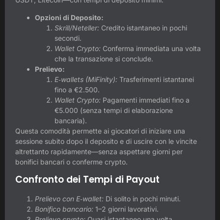
Opzioni di Deposito:
Skrill/Neteller:
Credito istantaneo in pochi
secondi.
Wallet Crypto:
Conferma immediata una volta
che la transazione si conclude.
Prelievo:
E‑wallets (MiFinity):
Trasferimenti istantanei
fino a €2.500.
Wallet Crypto:
Pagamenti immediati fino a
€5.000 (senza tempi di elaborazione
bancaria).
Questa comodità permette ai giocatori di iniziare una
sessione subito dopo il deposito e di uscire con le vincite
altrettanto rapidamente—senza aspettare giorni per
bonifici bancari o conferme crypto.
Confronto dei Tempi di Payout
Prelievo con E‑wallet:
Di solito in pochi minuti.
Bonifico bancario:
1–2 giorni lavorativi.
Prelievo crypto:
Quasi istantaneo una volta