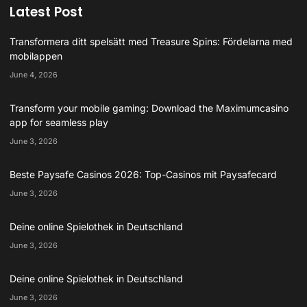
Latest Post
Transformera ditt spelsätt med Treasure Spins: Fördelarna med
mobilappen
June 4, 2026
Transform your mobile gaming: Download the Maximumcasino
app for seamless play
June 3, 2026
Beste Paysafe Casinos 2026: Top-Casinos mit Paysafecard
June 3, 2026
Deine online Spielothek in Deutschland
June 3, 2026
Deine online Spielothek in Deutschland
June 3, 2026