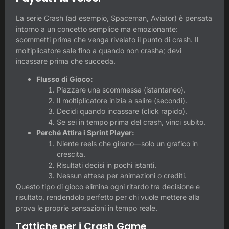
La serie Crash (ad esempio, Spaceman, Aviator) è pensata
intorno a un concetto semplice ma emozionante:
scommetti prima che venga rivelato il punto di crash. Il
moltiplicatore sale fino a quando non crasha; devi
incassare prima che succeda.
Flusso di Gioco:
Piazzare una scommessa (istantaneo).
Il moltiplicatore inizia a salire (secondi).
Decidi quando incassare (click rapido).
Se sei in tempo prima del crash, vinci subito.
Perché Attira i Sprint Player:
Niente reels che girano—solo un grafico in
crescita.
Risultati decisi in pochi istanti.
Nessun attesa per animazioni o crediti.
Questo tipo di gioco elimina ogni ritardo tra decisione e
risultato, rendendolo perfetto per chi vuole mettere alla
prova le proprie sensazioni in tempo reale.
Tattiche per i Crash Game