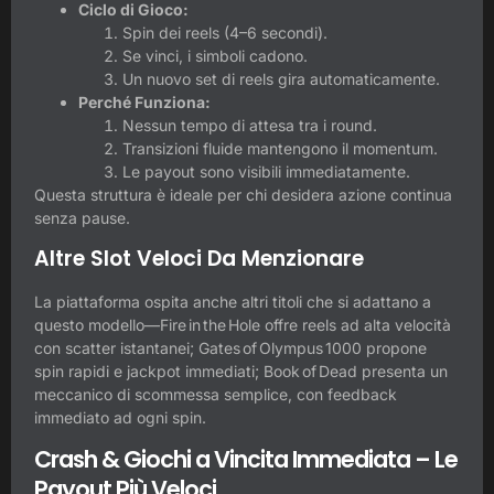
Ciclo di Gioco:
Spin dei reels (4–6 secondi).
Se vinci, i simboli cadono.
Un nuovo set di reels gira automaticamente.
Perché Funziona:
Nessun tempo di attesa tra i round.
Transizioni fluide mantengono il momentum.
Le payout sono visibili immediatamente.
Questa struttura è ideale per chi desidera azione continua
senza pause.
Altre Slot Veloci Da Menzionare
La piattaforma ospita anche altri titoli che si adattano a
questo modello—Fire in the Hole offre reels ad alta velocità
con scatter istantanei; Gates of Olympus 1000 propone
spin rapidi e jackpot immediati; Book of Dead presenta un
meccanico di scommessa semplice, con feedback
immediato ad ogni spin.
Crash & Giochi a Vincita Immediata – Le
Payout Più Veloci