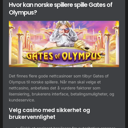
Hvor kan norske spillere spille Gates of
Olympus?
Det finnes flere gode nettcasinoer som tilbyr Gates of
Olympus til norske spillere. Når man skal velge et
nettcasino, anbefales det å vurdere faktorer som
lisensiering, brukerens interface, betalingsmuligheter, og
kundeservice.
Velg casino med sikkerhet og
brukervennlighet