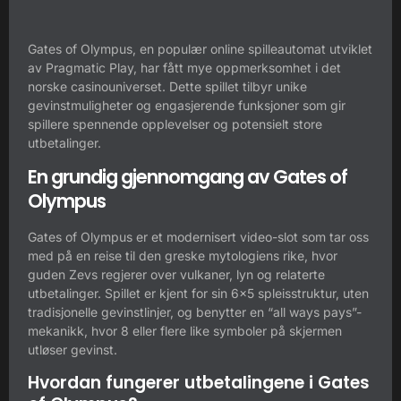
Gates of Olympus, en populær online spilleautomat utviklet
av Pragmatic Play, har fått mye oppmerksomhet i det
norske casinouniverset. Dette spillet tilbyr unike
gevinstmuligheter og engasjerende funksjoner som gir
spillere spennende opplevelser og potensielt store
utbetalinger.
En grundig gjennomgang av Gates of
Olympus
Gates of Olympus er et modernisert video-slot som tar oss
med på en reise til den greske mytologiens rike, hvor
guden Zevs regjerer over vulkaner, lyn og relaterte
utbetalinger. Spillet er kjent for sin 6×5 spleisstruktur, uten
tradisjonelle gevinstlinjer, og benytter en “all ways pays”-
mekanikk, hvor 8 eller flere like symboler på skjermen
utløser gevinst.
Hvordan fungerer utbetalingene i Gates