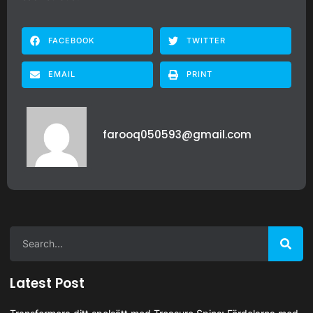
FACEBOOK
TWITTER
EMAIL
PRINT
farooq050593@gmail.com
Latest Post