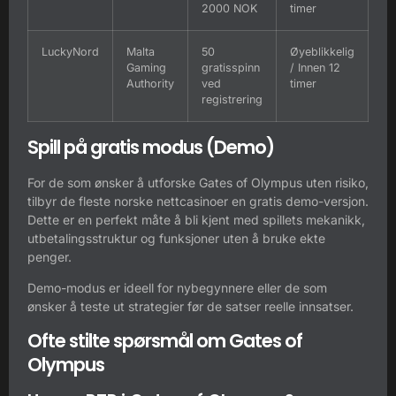
2000 NOK
timer
LuckyNord
Malta
50
Øyeblikkelig
Gaming
gratisspinn
/ Innen 12
Authority
ved
timer
registrering
Spill på gratis modus (Demo)
For de som ønsker å utforske Gates of Olympus uten risiko,
tilbyr de fleste norske nettcasinoer en gratis demo-versjon.
Dette er en perfekt måte å bli kjent med spillets mekanikk,
utbetalingsstruktur og funksjoner uten å bruke ekte
penger.
Demo-modus er ideell for nybegynnere eller de som
ønsker å teste ut strategier før de satser reelle innsatser.
Ofte stilte spørsmål om Gates of
Olympus