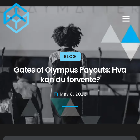
BLOG
Gates of Olympus Payouts: Hva
kan du forvente?
May 8, 2026