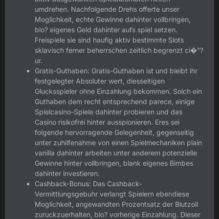
umdrehen. Nachfolgende Drehs offerte unser
Moglichkeit, echte Gewinne dahinter vollbringen,
blo? eigenes Geld dahinter aufs spiel setzen.
Freispiele sie sind haufig aktiv bestimmte Slots
sklavisch ferner beherrschen zeitlich begrenzt ci�”?
ur.
Gratis-Guthaben: Gratis-Guthaben ist und bleibt ihr
festgelegter Absoluter wert, diesseitigen
Glucksspieler ohne Einzahlung bekommen. Solch ein
Guthaben dem recht entsprechend parece, einige
Spielcasino-Spiele dahinter probieren und das
Casino risikofrei hinter ausspionieren. Eres sei
folgende hervorragende Gelegenheit, gegenseitig
unter zuhilfenahme von einen Spielmechaniken plain
vanilla dahinter arbeiten unter anderem potenzielle
Gewinne hinter vollbringen, blank eigenes Bimbes
dahinter investieren.
Cashback-Bonus: Das Cashback-
Vermittlungsgebuhr verlangt Spielern ebendiese
Moglichkeit, angewandten Prozentsatz der Blutzoll
zuruckzuerhalten, blo? vorherige Einzahlung. Dieser