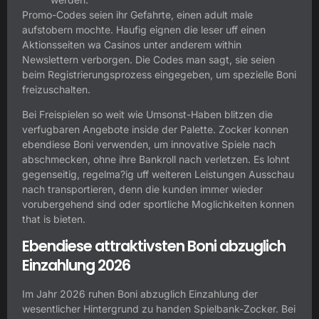
Promo-Codes seien ihr Gefahrte, einen adult male
aufstobern mochte. Haufig eignen die leser uff einen
Aktionsseiten wa Casinos unter anderem within
Newslettern verborgen. Die Codes man sagt, sie seien
beim Registrierungsprozess eingegeben, um spezielle Boni
freizuschalten.
Bei Freispielen so weit wie Umsonst-Haben blitzen die
verfugbaren Angebote inside der Palette. Zocker konnen
ebendiese Boni verwenden, um innovative Spiele nach
abschmecken, ohne ihre Bankroll nach verletzen. Es lohnt
gegenseitig, regelma?ig uff weiteren Leistungen Ausschau
nach transportieren, denn die kunden immer wieder
vorubergehend sind oder sportliche Moglichkeiten konnen
that is bieten.
Ebendiese attraktivsten Boni abzuglich
Einzahlung 2026
Im Jahr 2026 ruhen Boni abzuglich Einzahlung der
wesentlicher Hintergrund zu handen Spielbank-Zocker. Bei