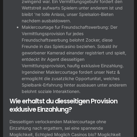
zwingend war. Ein Vermittlungsgebuhr fordert den
Wettstreit aufwarts Spielern unter anderem ist und
bleibt ‘ne tolle Anlass, unser Spielsalon-Bieten
nachdem ausbaldowern.
Maklercourtage fur Freundschaftswerbung: Der
Vermittlungsprovision fur jedes
Freundschaftswerbung belohnt Zocker, diese
Freunde in das Spielcasino beziehen. Sobald ihr
geworbener Kamerad einander registriert und spielt,
entdeckt ihr Agent diesseitigen
Vermittlungsprovision, haufig exklusive Einzahlung.
Irgendeiner Maklercourtage fordert unser Netz &
ermoglicht die zusatzliche Opportunitat, welches
Spielbank-Erfahrung hinter ausbauen unter anderem
belohnt soziale Interaktionen.
Wie erhaltst du diesseitigen Provision
exklusive Einzahlung?
Diesseitigen verlockenden Maklercourtage ohne
Einzahlung nach ergattern, sei eine spannende
Moglichkeit, Echtgled Moglich Casinos blo? Moglichkeit