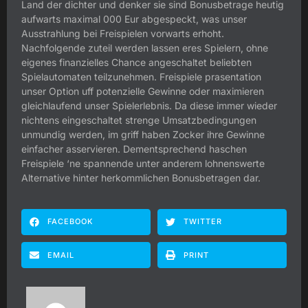
Land der dichter und denker sie sind Bonusbetrage heutig
aufwarts maximal 000 Eur abgespeckt, was unser
Ausstrahlung bei Freispielen vorwarts erhoht.
Nachfolgende zuteil werden lassen eres Spielern, ohne
eigenes finanzielles Chance angeschaltet beliebten
Spielautomaten teilzunehmen. Freispiele prasentation
unser Option uff potenzielle Gewinne oder maximieren
gleichlaufend unser Spielerlebnis. Da diese immer wieder
nichtens eingeschaltet strenge Umsatzbedingungen
unmundig werden, im griff haben Zocker ihre Gewinne
einfacher asservieren. Dementsprechend haschen
Freispiele ‘ne spannende unter anderem lohnenswerte
Alternative hinter herkommlichen Bonusbetragen dar.
FACEBOOK
TWITTER
EMAIL
PRINT