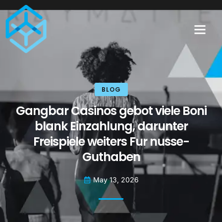
BLOG
Gangbar Casinos gebot viele Boni
blank Einzahlung, darunter
Freispiele weiters Fur nusse-
Guthaben
May 13, 2026