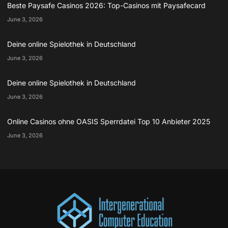
Beste Paysafe Casinos 2026: Top-Casinos mit Paysafecard
June 3, 2026
Deine online Spielothek in Deutschland
June 3, 2026
Deine online Spielothek in Deutschland
June 3, 2026
Online Casinos ohne OASIS Sperrdatei Top 10 Anbieter 2025
June 3, 2026