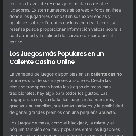
casino a través de reseñas y comentarios de otros
jugadores. Existen numerosos sitios web y foros en línea
donde los jugadores comparten sus experiencias y
opiniones sobre diferentes casinos en línea. Leer estas
reseñas puede proporcionar información valiosa sobre la
confiabilidad y la calidad del servicio ofrecido por el
casino.
Los Juegos más Populares en un
Caliente Casino Online
La variedad de juegos disponibles en un
caliente casino
online es uno de sus mayores atractivos. Desde las
clásicas tragaperras hasta los juegos de mesa más
tradicionales, hay algo para todos los gustos. Las
tragaperras son, sin duda, los juegos más populares,
gracias a su sencillez, sus temas variados y la posibilidad
de ganar grandes premios con una pequeña apuesta.
Los juegos de mesa, como el blackjack, la ruleta y el
póquer, también son muy populares entre los jugadores
que buscan una experiencia más estratégica y desafiante.