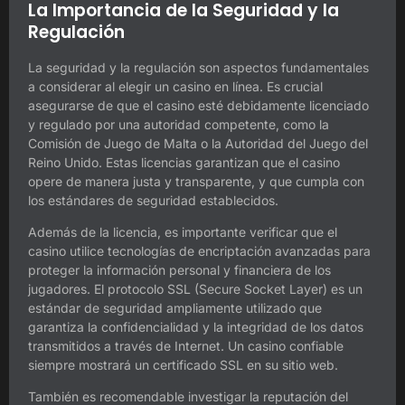
La Importancia de la Seguridad y la
Regulación
La seguridad y la regulación son aspectos fundamentales
a considerar al elegir un casino en línea. Es crucial
asegurarse de que el casino esté debidamente licenciado
y regulado por una autoridad competente, como la
Comisión de Juego de Malta o la Autoridad del Juego del
Reino Unido. Estas licencias garantizan que el casino
opere de manera justa y transparente, y que cumpla con
los estándares de seguridad establecidos.
Además de la licencia, es importante verificar que el
casino utilice tecnologías de encriptación avanzadas para
proteger la información personal y financiera de los
jugadores. El protocolo SSL (Secure Socket Layer) es un
estándar de seguridad ampliamente utilizado que
garantiza la confidencialidad y la integridad de los datos
transmitidos a través de Internet. Un casino confiable
siempre mostrará un certificado SSL en su sitio web.
También es recomendable investigar la reputación del