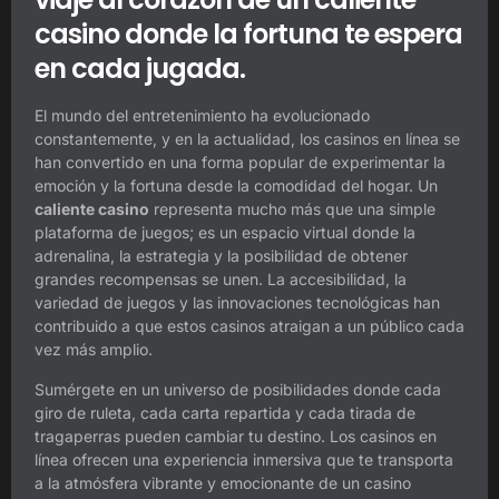
casino donde la fortuna te espera
en cada jugada.
El mundo del entretenimiento ha evolucionado
constantemente, y en la actualidad, los casinos en línea se
han convertido en una forma popular de experimentar la
emoción y la fortuna desde la comodidad del hogar. Un
caliente casino
representa mucho más que una simple
plataforma de juegos; es un espacio virtual donde la
adrenalina, la estrategia y la posibilidad de obtener
grandes recompensas se unen. La accesibilidad, la
variedad de juegos y las innovaciones tecnológicas han
contribuido a que estos casinos atraigan a un público cada
vez más amplio.
Sumérgete en un universo de posibilidades donde cada
giro de ruleta, cada carta repartida y cada tirada de
tragaperras pueden cambiar tu destino. Los casinos en
línea ofrecen una experiencia inmersiva que te transporta
a la atmósfera vibrante y emocionante de un casino