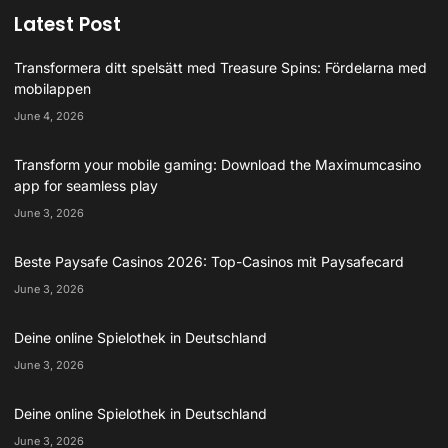
Latest Post
Transformera ditt spelsätt med Treasure Spins: Fördelarna med
mobilappen
June 4, 2026
Transform your mobile gaming: Download the Maximumcasino
app for seamless play
June 3, 2026
Beste Paysafe Casinos 2026: Top-Casinos mit Paysafecard
June 3, 2026
Deine online Spielothek in Deutschland
June 3, 2026
Deine online Spielothek in Deutschland
June 3, 2026