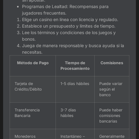
Programas de Lealtad: Recompensas para
jugadores frecuentes.
Elige un casino en línea con licencia y regulado.
Establece un presupuesto y límites de tiempo.
Lee los términos y condiciones de los juegos y
bonos.
Juega de manera responsable y busca ayuda si la
necesitas.
Método de Pago
Tiempo de
Comisiones
Procesamiento
Tarjeta de
1-5 días hábiles
Puede variar
Crédito/Débito
según el
banco
Transferencia
3-7 días
Puede haber
Bancaria
hábiles
comisiones
bancarias
Monederos
Instantáneo –
Generalmente