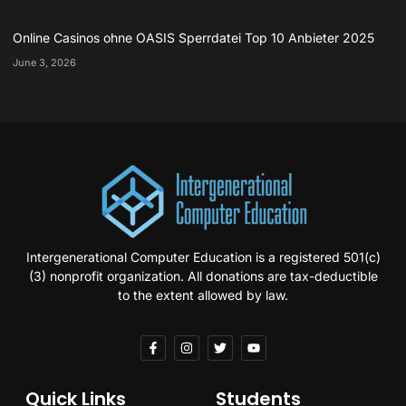
Online Casinos ohne OASIS Sperrdatei Top 10 Anbieter 2025
June 3, 2026
Intergenerational Computer Education is a registered 501(c)
(3) nonprofit organization. All donations are tax-deductible
to the extent allowed by law.
Quick Links
Students