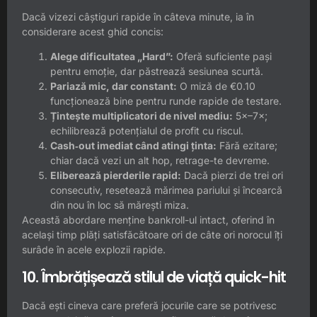
Dacă vizezi câștiguri rapide în câteva minute, ia în
considerare acest ghid concis:
Alege dificultatea „Hard”:
Oferă suficiente pași
pentru emoție, dar păstrează sesiunea scurtă.
Pariază mic, dar constant:
O miză de €0.10
funcționează bine pentru runde rapide de testare.
Țintește multiplicatori de nivel mediu:
5×–7×;
echilibrează potențialul de profit cu riscul.
Cash‑out imediat când atingi ținta:
Fără ezitare;
chiar dacă vezi un alt hop, retrage-te devreme.
Eliberează pierderile rapid:
Dacă pierzi de trei ori
consecutiv, resetează mărimea pariului și încearcă
din nou în loc să mărești miza.
Această abordare menține bankroll-ul intact, oferind în
același timp plăți satisfăcătoare ori de câte ori norocul îți
surâde în acele explozii rapide.
10. Îmbrățișează stilul de viață quick-hit
Dacă ești cineva care preferă jocurile care se potrivesc