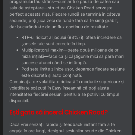
programului tău strâns—cum ar fi o pauză de cafea sau
sala de așteptare—structura Chicken Road servește
perfect această nișă. Fiecare rundă se termină în câteva
secunde; poți juca zeci de runde fără să te simți grăbit,
dar bucurându‑te de un flux continuu de rezultate.
RTP-ul ridicat al jocului (98%) îți oferă încredere că
șansele tale sunt corecte în timp.
Multiplicatorul maxim—peste două milioane de ori
miza inițială—face ca și câștigurile mici să pară mari
succese atunci când se întâmplă.
Poți seta limite zilnice ușor, deoarece fiecare sesiune
este discretă și auto‑conținută.
Combinația de volatilitate ridicată în modurile superioare și
volatilitate scăzută în Easy înseamnă că poți ajusta
intensitatea fiecărei sesiuni pentru a se potrivi cu timpul
disponibil.
Ești gata să încerci Chicken Road?
Dacă vrei senzații rapide și feedback instant fără a te
angaja în ore lungi, designul sesiunilor scurte din Chicken