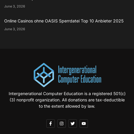
June 3, 2026
Online Casinos ohne OASIS Sperrdatei Top 10 Anbieter 2025
June 3, 2026
Intergenerational Computer Education is a registered 501(c)
(3) nonprofit organization. All donations are tax-deductible
to the extent allowed by law.