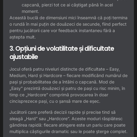
capcană, pierzi tot ce ai câștigat până în acel
moment.
Această buclă de dimensiuni mici înseamnă că poți termina
o rundă în mai puțin de douăzeci de secunde, fiind perfect
pentru jucătorii care vor feedback instantaneu fără a
aștepta mult.
3. Opțiuni de volatilitate și dificultate
ajustabile
Jocul oferă patru niveluri distincte de dificultate – Easy,
Medium, Hard și Hardcore – fiecare modificând numărul de
pași și probabilitatea de a întâlni o capcană. Mod de
„Easy” prezintă douăzeci și patru de pași cu risc minim, în
timp ce „Hardcore” comprimă provocarea în doar
cincisprezece pași, cu o șansă mare de eșec.
Jucătorii care preferă decizii rapide și precise tind să
aleagă „Hard” sau „Hardcore”. Aceste moduri răsplătesc
gândirea rapidă: fiecare atingere este un pariu care poate
multiplica câștigurile dramatic sau le poate șterge complet.