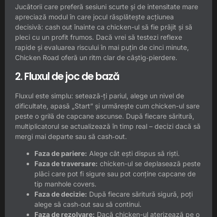
Jucătorii care preferă sesiuni scurte și de intensitate mare
apreciază modul în care jocul răsplătește acțiunea
decisivă: cash out înainte ca chicken-ul să fie prăjit și să
pleci cu un profit frumos. Dacă vrei să testezi reflexe
rapide și evaluarea riscului în mai puțin de cinci minute,
Chicken Road oferă un ritm clar de câștig‑pierdere.
2. Fluxul de joc de bază
Fluxul este simplu: setează-ți pariul, alege un nivel de
dificultate, apasă „Start” și urmărește cum chicken-ul sare
peste o grilă de capcane ascunse. După fiecare săritură,
multiplicatorul se actualizează în timp real – decizi dacă să
mergi mai departe sau să cash‑out.
Faza de pariere:
Alege cât ești dispus să riști.
Faza de traversare:
chicken-ul se deplasează peste
plăci care pot fi sigure sau pot conține capcane de
tip manhole covers.
Faza de decizie:
După fiecare săritură sigură, poți
alege să cash‑out sau să continui.
Faza de rezolvare:
Dacă chicken-ul aterizează pe o