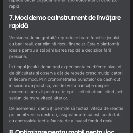
rapid.
7. Mod demo ca instrument de învățare
rapidă
Versiunea demo gratuită reproduce toate funcțiile jocului
cu bani reali, dar elimină riscul financiar. Este o platformă
ideală pentru a stăpâni luarea rapidă a deciziilor fără
presiune.
În timpul jocului demo poți experimenta cu diferite niveluri
de dificultate și observa cât de repede cresc multiplicatorii
în fiecare mod. Prin cronometrarea punctelor de cash‑out
în sesiuni de practică, vei dezvolta o intuiție despre
momentul potrivit pentru a te opri—critică atunci când joci
sesiuni de mare viteză ulterior.
De asemenea, demo îți permite să testezi viteza de reacție
pe mobil versus desktop, asigurându-te că ești confortabil
cu controalele tactile înainte de a investi fonduri reale.
8. Optimizare pentru mobil pentru joc