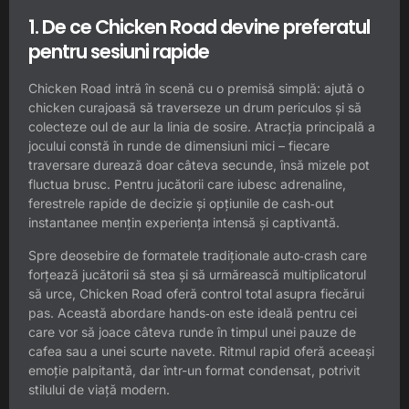
1. De ce Chicken Road devine preferatul
pentru sesiuni rapide
Chicken Road intră în scenă cu o premisă simplă: ajută o
chicken curajoasă să traverseze un drum periculos și să
colecteze oul de aur la linia de sosire. Atracția principală a
jocului constă în runde de dimensiuni mici – fiecare
traversare durează doar câteva secunde, însă mizele pot
fluctua brusc. Pentru jucătorii care iubesc adrenaline,
ferestrele rapide de decizie și opțiunile de cash‑out
instantanee mențin experiența intensă și captivantă.
Spre deosebire de formatele tradiționale auto‑crash care
forțează jucătorii să stea și să urmărească multiplicatorul
să urce,
Chicken Road
oferă control total asupra fiecărui
pas. Această abordare hands‑on este ideală pentru cei
care vor să joace câteva runde în timpul unei pauze de
cafea sau a unei scurte navete. Ritmul rapid oferă aceeași
emoție palpitantă, dar într-un format condensat, potrivit
stilului de viață modern.