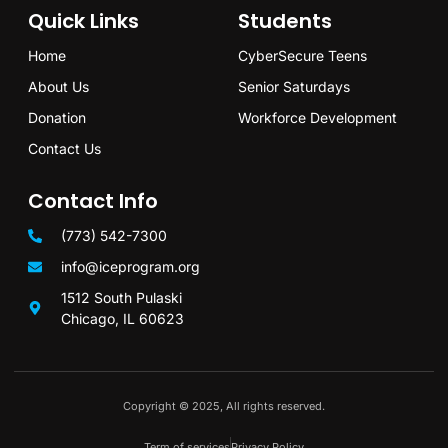
Quick Links
Students
Home
CyberSecure Teens
About Us
Senior Saturdays
Donation
Workforce Development
Contact Us
Contact Info
(773) 542-7300
info@iceprogram.org
1512 South Pulaski
Chicago, IL 60623
Copyright © 2025, All rights reserved.
Term of services
Privacy Policy