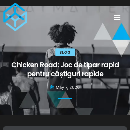
BLOG
Chicken Road: Joc de tipar rapid
pentru câștiguri rapide
May 7, 2026