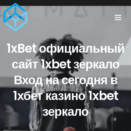
1xBet официальный
сайт 1xbet зеркало
Вход на сегодня в
1хбет казино 1xbet
зеркало