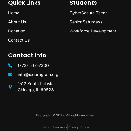
Quick Links
Students
Home
CyberSecure Teens
About Us
Senior Saturdays
Donation
Workforce Development
Contact Us
Contact Info
(773) 542-7300
info@iceprogram.org
1512 South Pulaski
Chicago, IL 60623
Copyright © 2025, All rights reserved.
Term of services
Privacy Policy