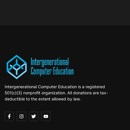
Intergenerational Computer Education is a registered
501(c)(3) nonprofit organization. All donations are tax-
deductible to the extent allowed by law.