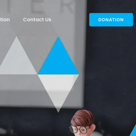
tion
Contact Us
DONATION