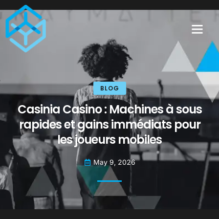
BLOG
Casinia Casino : Machines à sous
rapides et gains immédiats pour
les joueurs mobiles
May 9, 2026