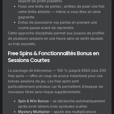
objectif de profit prédéfini.
Fixez une limite de pertes ; arrêtez de jouer une fois
cette limite atteinte — même si vous êtes en série
gagnante.
Évitez de poursuivre vos pertes en prenant une
courte pause avant de reprendre.
Cette approche disciplinée permet aux joueurs de profiter
de plusieurs sessions en une heure sans se sentir épuisés
ou trop exposés.
Free Spins & Fonctionnalités Bonus en
Sessions Courtes
Le package de bienvenue — 100 % jusqu’à €500 plus 200
free spins — offre un coup de pouce instantané pour ces
brèves sessions de jeu. Les free spins sont
particulièrement précieux car ils permettent d’essayer de
nouveaux titres sans risque supplémentaire.
Spin & Win Bonus
– se déclenche automatiquement
après avoir obtenu trois symboles scatter.
Mystery Multiplier
– ajoute des multiplicateurs