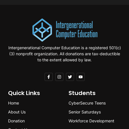
Intergenerational Computer Education is a registered 501(c)
(3) nonprofit organization. All donations are tax-deductible
to the extent allowed by law.
Quick Links
Students
Home
CyberSecure Teens
About Us
Senior Saturdays
Donation
Workforce Development