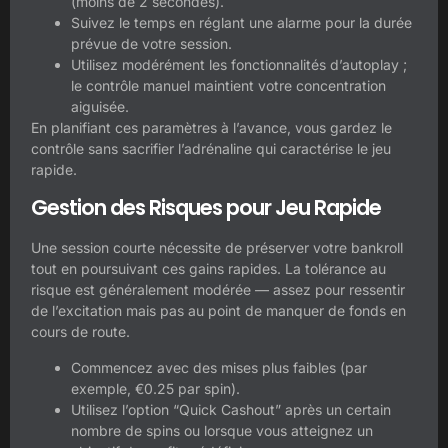
(moins de 2 secondes).
Suivez le temps en réglant une alarme pour la durée
prévue de votre session.
Utilisez modérément les fonctionnalités d’autoplay ;
le contrôle manuel maintient votre concentration
aiguisée.
En planifiant ces paramètres à l’avance, vous gardez le
contrôle sans sacrifier l’adrénaline qui caractérise le jeu
rapide.
Gestion des Risques pour Jeu Rapide
Une session courte nécessite de préserver votre bankroll
tout en poursuivant ces gains rapides. La tolérance au
risque est généralement modérée — assez pour ressentir
de l’excitation mais pas au point de manquer de fonds en
cours de route.
Commencez avec des mises plus faibles (par
exemple, €0.25 par spin).
Utilisez l’option “Quick Cashout” après un certain
nombre de spins ou lorsque vous atteignez un