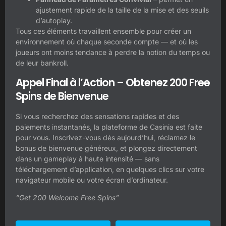
ajustement rapide de la taille de la mise et des seuils
d’autoplay.
Tous ces éléments travaillent ensemble pour créer un
environnement où chaque seconde compte — et où les
joueurs ont moins tendance à perdre la notion du temps ou
de leur bankroll.
Appel Final à l’Action – Obtenez 200 Free
Spins de Bienvenue
Si vous recherchez des sensations rapides et des
paiements instantanés, la plateforme de Casinia est faite
pour vous. Inscrivez-vous dès aujourd’hui, réclamez le
bonus de bienvenue généreux, et plongez directement
dans un gameplay à haute intensité — sans
téléchargement d’application, en quelques clics sur votre
navigateur mobile ou votre écran d’ordinateur.
“Get 200 Welcome Free Spins”