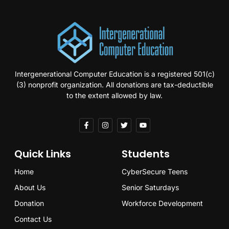
Intergenerational Computer Education is a registered 501(c)
(3) nonprofit organization. All donations are tax-deductible
to the extent allowed by law.
Quick Links
Students
Home
CyberSecure Teens
About Us
Senior Saturdays
Donation
Workforce Development
Contact Us