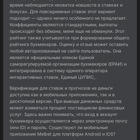
время наблюдается нехватка новшеств в ставках и
бонусах. Для повседневных ставок этот вариант
подходит — однако ничего особенного не предлагает.
Коэффициенты являются стандартными, выплаты
происходят без обмана, меня еще не обманули. Этот
рейтинг также учитывается при формировании общего
рейтинга букмекеров. Оценку и отзыв может оставить
любой авторизованный на сайте пользователь. Она
является официальным членом Единой
саморегулируемой организации букмекеров (ЕРАИ) и
интегрирована в систему единого оператора
интерактивных ставок, Единый ЦУПИС,.
Верификация для ставок и прогнозов на деньги
доступна как в мобильных приложениях, так и в
десктопной версии. При выводе денежных средств
может взиматься процент поставщиком финансовых
услуг. Здесь важно понимать, что вход в аккаунт
букмекера осуществляется через электронную почту
(или ID) и пароль. Существуют ли мобильные
приложения Melbet для платформ Android и iOS?