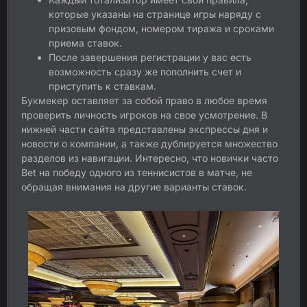
которые указаны на странице игры наряду с
призовым фондом, номером тиража и сроками
приема ставок.
После завершения регистрации у вас есть
возможность сразу же пополнить счет и
приступить к ставкам.
Букмекер оставляет за собой право в любое время
проверить личность игроков на свое усмотрение. В
нижней части сайта представлены экспрессы дня и
новости о компании, а также дублируется множество
разделов из навигации. Интересно, что новички часто
Bet на победу одного из теннисистов в матче, не
обращая внимания на другие варианты ставок.