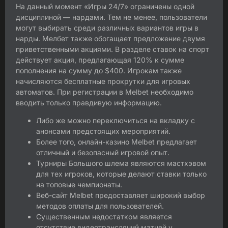
На данный момент «Игры 24/7» ограничены одной
дисциплиной — нардами. Тем не менее, пользователи
могут выбирать среди различных вариантов игры в
нарды. Мелбет также обогащает предложение двумя
приветственными акциями. В разделе ставок на спорт
действует акция, предлагающая 120% к сумме
пополнения на сумму до $400. Игрокам также
начисляются бесплатные прокрутки для игровых
автоматов. При регистрации в Melbet необходимо
вводить только правдивую информацию.
Либо же можно переключиться на вкладку с
анонсами предстоящих мероприятий.
Более того, онлайн-казино Melbet предлагает
отличный и безопасный игровой опыт.
Турниры Большого шлема являются мастхэвом
для тех игроков, которые делают ставки только
на топовые чемпионаты.
Веб-сайт Melbet предоставляет широкий выбор
методов оплаты для пользователей.
Существенным недостатком является
отсутствие видеотрансляций матчей у