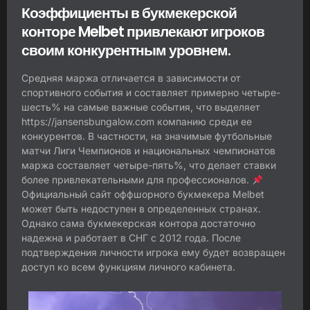
Коэффициенты в букмекерской
конторе Melbet привлекают игроков
своим конкурентным уровнем.
Средняя маржа отличается в зависимости от
спортивного события и составляет примерно четыре-
шесть% на самые важные события, что выделяет
https://jansensbungalow.com
компанию среди ее
конкурентов. В частности, на значимые футбольные
матчи Лиги Чемпионов и национальных чемпионатов
маржа составляет четыре-пять%, что делает ставки
более привлекательными для профессионалов.
Официальный сайт оффшорного букмекера Melbet
может быть недоступен в определенных странах.
Однако сама букмекерская контора достаточно
надежна и работает в СНГ с 2012 года. После
подтверждения личности игрока ему будет возвращен
доступ ко всем функциям личного кабинета.