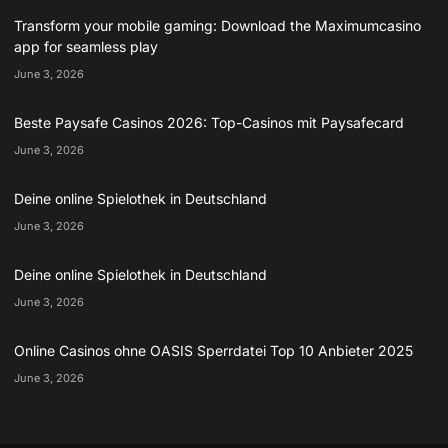
Transform your mobile gaming: Download the Maximumcasino
app for seamless play
June 3, 2026
Beste Paysafe Casinos 2026: Top-Casinos mit Paysafecard
June 3, 2026
Deine online Spielothek in Deutschland
June 3, 2026
Deine online Spielothek in Deutschland
June 3, 2026
Online Casinos ohne OASIS Sperrdatei Top 10 Anbieter 2025
June 3, 2026