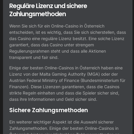
Reguläre Lizenz und sichere
Zahlungsmethoden
Wenn Sie sich für ein Online-Casino in Österreich
entscheiden, ist es wichtig, dass Sie sich sicherstellen, dass
das Casino eine reguläre Lizenz besitzt. Eine solche Lizenz
garantiert, dass das Casino unter strengem
Regulierungsrahmen steht und dass alle Aktionen
transparent und fair sind.
Einige der besten Online-Casinos in Österreich haben eine
Lizenz von der Malta Gaming Authority (MGA) oder der
Austrian Federal Ministry of Finance (Bundesministerium für
Finanzen). Diese Lizenzen garantieren, dass die Casinos
strikte Regeln einhalten und dass die Spieler sicher sind,
dass ihre Informationen und Geld sicher sind.
Sichere Zahlungsmethoden
Ein weiterer wichtiger Aspekt ist die Auswahl sicherer
Zahlungsmethoden. Einige der besten Online-Casinos in