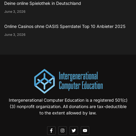
Deine online Spielothek in Deutschland
June 3, 2026
Online Casinos ohne OASIS Sperrdatei Top 10 Anbieter 2025
June 3, 2026
Intergenerational Computer Education is a registered 501(c)
(3) nonprofit organization. All donations are tax-deductible
to the extent allowed by law.