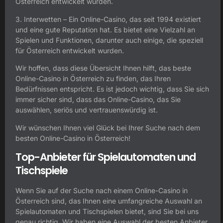
Österreich entwickelt wurden.
3. Interwetten – Ein Online-Casino, das seit 1994 existiert
und eine gute Reputation hat. Es bietet eine Vielzahl an
Spielen und Funktionen, darunter auch einige, die speziell
für Österreich entwickelt wurden.
Wir hoffen, dass diese Übersicht Ihnen hilft, das beste
Online-Casino in Österreich zu finden, das Ihren
Bedürfnissen entspricht. Es ist jedoch wichtig, dass Sie sich
immer sicher sind, dass das Online-Casino, das Sie
auswählen, seriös und vertrauenswürdig ist.
Wir wünschen Ihnen viel Glück bei Ihrer Suche nach dem
besten Online-Casino in Österreich!
Top-Anbieter für Spielautomaten und
Tischspiele
Wenn Sie auf der Suche nach einem Online-Casino in
Österreich sind, das Ihnen eine umfangreiche Auswahl an
Spielautomaten und Tischspielen bietet, sind Sie bei uns
genau richtig. Wir haben eine Auswahl der besten Anbieter