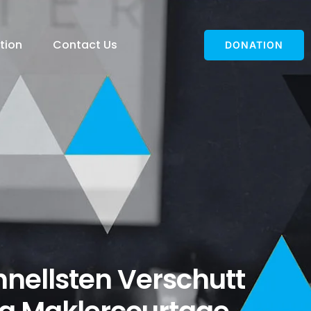
tion
Contact Us
DONATION
hnellsten Verschutt