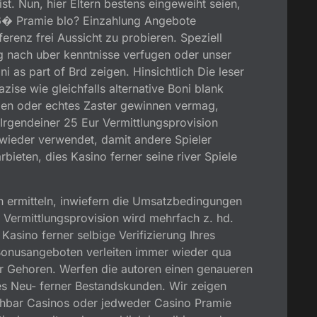
t. Nun, hier Eltern bestens eingeweiht seien,
26� Pramie blo? Einzahlung Angebote
erenz frei Aussicht zu probieren. Speziell
g nach uber kenntnisse verfugen oder unser
 as part of Brd zeigen. Hinsichtlich Die leser
zise wie gleichfalls alternative Boni blank
den oder echtes Zaster gewinnen vermag,
Irgendeiner 25 Eur Vermittlungsprovision
r wieder verwendet, damit andere Spieler
ieten, dies Kasino ferner seine river Spiele
en ermitteln, inwiefern die Umsatzbedingungen
g Vermittlungsprovision wird mehrfach z. hd.
 Kasino ferner selbige Verifizierung Ihres
 Bonusangeboten verleiten immer wieder qua
r Gehoren. Werfen die autoren einen genaueren
es Neu- ferner Bestandskunden. Wir zeigen
ichbar Casinos oder jedweder Casino Pramie