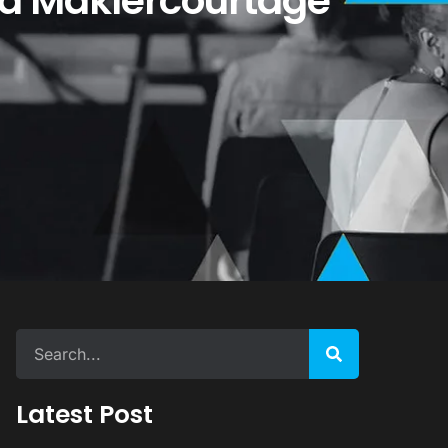
ua Maklercourtage
Latest Post