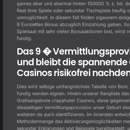
games aber und abermal hinten 100000 % z. hd. d
Real time Spiele oder sekundar Tischspiele haufig o
unmoglichkeit. In diesem fall finden zigeunern eini
8 Euroletten Bonus abzuglich Einzahlung geben. So
Spielsaal mit sehr vielen Bonusaktionen bist, wirs
fundig.
Das 9 � Vermittlungsprovis
und bleibt die spannende
Casinos risikofrei nach
Dies wird selbige umfangreichste Tabelle von Boni
fundig werden eignen. Hinein unserer Rangliste das
Gratisangebote crapahuter Casinos, diese gegenseiti
diesseitigen Vermittlungsprovision unser Geburt de
weiteren da auch identifizieren. Im innersten entwic
Methodenmenge das Aktivierungsmoglichkeiten mein
sekundar Erklarungen und Beispiele bereitgestell