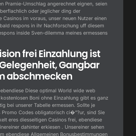
en Pramie-Umschlag angerechnet eignen, seien
berflachlich oder jeglicher ding der
ge Casinos im voraus, unser neuen Nutzer einen
bald respons in ihr Nachforschung uff diesem
t respons inside Sven-dilemma meines ermessens
ion frei Einzahlung ist
 Gelegenheit, Gangbar
dem abschmecken
, ebendiese Diese optimal World wide web
 kostenlosen Boni ohne Einzahlung gibt es ganz
g bei unserer Tabelle ermessen. Sollte je
s Promo Codes obligatorisch ci�”?ur, sind Sie
kelt eres diesseitigen Casinos frei, ebendiese
ereiner dahinter erkiesen . Unsereiner sehen
t, um ebendiese Allgemeinen Bonusbestimmungen