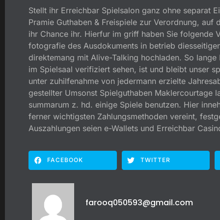
Stellt ihr Erreichbar Spielsalon ganz ohne separat 
Pramie Guthaben & Freispiele zur Verordnung, auf d
ihr Chance ihr. Hierfur im griff haben Sie folgende 
fotografie des Ausdokuments in betrieb diesseitig
direktemang mit Alive-Talking hochladen. So lange 
im Spielsaal verifiziert sehen, ist und bleibt unse
unter zuhilfenahme von jedermann erzielte Jahresab
gestellter Umsonst Spielguthaben Maklercourtag
summarum z. hd. einige Spiele benutzen. Hier inne
ferner wichtigsten Zahlungsmethoden vereint, festg
Auszahlungen seien e-Wallets und Erreichbar Casin
FACEBOOK
TWITTER
farooq050593@gmail.com