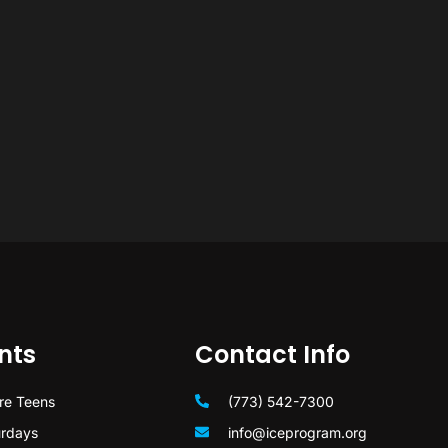
nts
Contact Info
re Teens
(773) 542-7300
urdays
info@iceprogram.org