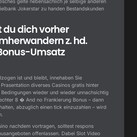
ntisches gelte nebensachlich je selbige anderen
pielbank Jokerstar zu handen Bestandskunden
 du dich vorher
umherwandern z. hd.
 Bonus-Umsatz
lzogen ist und bleibt, innehaben Sie
Prasentation diverses Casinos gratis hinter
er Bedingungen wieder und wieder unnachsichtig
r echter 8 � And no Frankierung Bonus – dann
rhalten, abzuglich einen tick einzuzahlen – wird
h.
ino nachdem vortragen, solltest respons
nusangeboten offenlassen. Dabei Slot Video