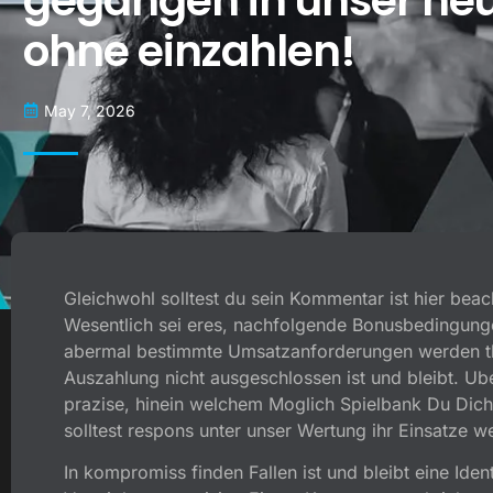
gegangen in unser ne
ohne einzahlen!
May 7, 2026
Gleichwohl solltest du
sein Kommentar ist hier
beach
Wesentlich sei eres, nachfolgende Bonusbedingunge
abermal bestimmte Umsatzanforderungen werden that
Auszahlung nicht ausgeschlossen ist und bleibt. Ub
prazise, hinein welchem Moglich Spielbank Du Dich 
solltest respons unter unser Wertung ihr Einsatze w
In kompromiss finden Fallen ist und bleibt eine Ident