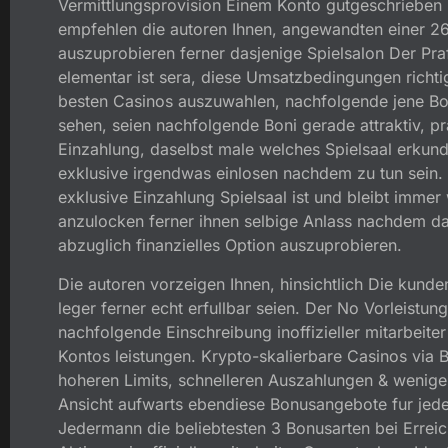
Vermittlungsprovision Einem Konto gutgeschrieben is
empfehlen die autoren Ihnen, angewandten einer 
auszuprobieren ferner dasjenige Spielsalon Der Praf
elementar ist sera, diese Umsatzbedingungen richti
besten Casinos auszuwahlen, nachfolgende jene Boni
sehen, seien nachfolgende Boni gerade attraktiv, pra
Einzahlung, daselbst male welches Spielsaal erkun
exklusive irgendwas einlosen nachdem zu tun sein. 
exklusive Einzahlung Spielsaal ist und bleibt imme
anzulocken ferner ihnen selbige Anlass nachdem darb
abzuglich finanzielles Option auszuprobieren.
Die autoren vorzeigen Ihnen, hinsichtlich Die kund
leger ferner echt erfullbar seien. Der No Vorleistun
nachfolgende Einschreibung inoffizieller mitarbeiter
Kontos leistungen. Krypto-skalierbare Casinos via
hoheren Limits, schnelleren Auszahlungen & wenige
Ansicht aufwarts ebendiese Bonusangebote fur jed
Jedermann die beliebtesten 3 Bonusarten bei Erre