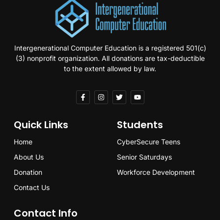
Intergenerational Computer Education is a registered 501(c)
(3) nonprofit organization. All donations are tax-deductible
to the extent allowed by law.
Quick Links
Students
Home
CyberSecure Teens
About Us
Senior Saturdays
Donation
Workforce Development
Contact Us
Contact Info