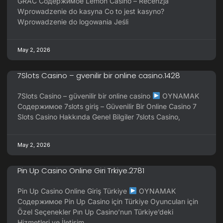
GRAĆ Содержимое Lemon Casino – Recenzja
Wprowadzenie do kasyna Co to jest kasyno?
Wprowadzenie do logowania Jeśli
May 2, 2026
7Slots Casino – gvenilir bir online casino.1428
7Slots Casino – güvenilir bir online casino
OYNAMAK
Содержимое 7slots giriş – Güvenilir Bir Online Casino 7
Slots Casino Hakkında Genel Bilgiler 7slots Casino,
May 2, 2026
Pin Up Casino Online Giri Trkiye.2781
Pin Up Casino Online Giriş Türkiye
OYNAMAK
Содержимое Pin Up Casino için Türkiye Oyuncuları için
Özel Seçenekler Pın Up Casino’nun Türkiye’deki
Hizmetleri ve İletişim