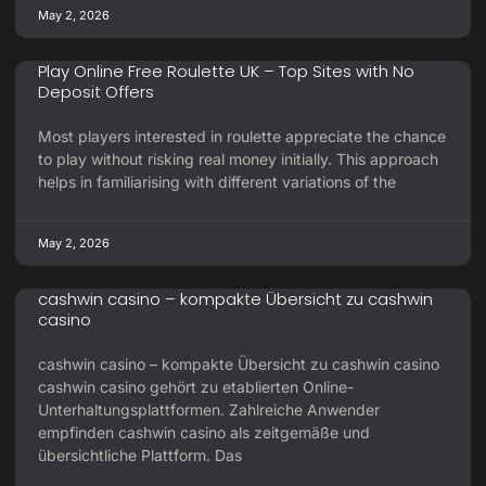
May 2, 2026
Play Online Free Roulette UK – Top Sites with No
Deposit Offers
Most players interested in roulette appreciate the chance
to play without risking real money initially. This approach
helps in familiarising with different variations of the
May 2, 2026
cashwin casino – kompakte Übersicht zu cashwin
casino
cashwin casino – kompakte Übersicht zu cashwin casino
cashwin casino gehört zu etablierten Online-
Unterhaltungsplattformen. Zahlreiche Anwender
empfinden cashwin casino als zeitgemäße und
übersichtliche Plattform. Das