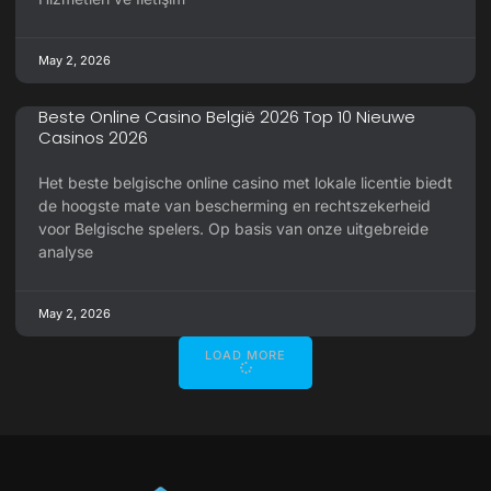
May 2, 2026
Beste Online Casino België 2026 Top 10 Nieuwe
Casinos 2026
Het beste belgische online casino met lokale licentie biedt
de hoogste mate van bescherming en rechtszekerheid
voor Belgische spelers. Op basis van onze uitgebreide
analyse
May 2, 2026
LOAD MORE