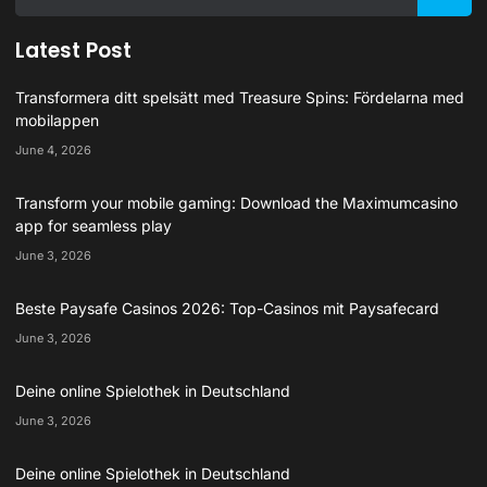
Latest Post
Transformera ditt spelsätt med Treasure Spins: Fördelarna med
mobilappen
June 4, 2026
Transform your mobile gaming: Download the Maximumcasino
app for seamless play
June 3, 2026
Beste Paysafe Casinos 2026: Top-Casinos mit Paysafecard
June 3, 2026
Deine online Spielothek in Deutschland
June 3, 2026
Deine online Spielothek in Deutschland