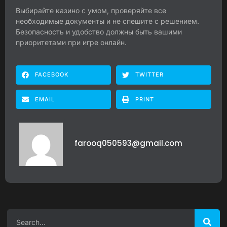
Выбирайте казино с умом, проверяйте все
необходимые документы и не спешите с решением.
Безопасность и удобство должны быть вашими
приоритетами при игре онлайн.
FACEBOOK
TWITTER
EMAIL
PRINT
farooq050593@gmail.com